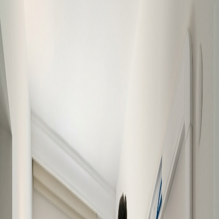
Mersin
Avize
Anasayfa
Hizmetler
Elektrikçi
Şofben
Sık Sorulan
Sorular
Rehberler
Bölgeler
Galeri
Blog
Telefon
İletişim
Dil seç
Katalog
0 532 588 08 54
Anasayfa
Blog
Mersin Internet Hizl...
Blog Listesine Dön
Teknoloji
10 Mart 2026
Mersin İnternet Hızlandırma
Kablolama | Ev, Ofis
Mersin internet hızlandırma kablolama. Ev, ofis, site. Ethernet, fiber.
(0 532 588 08 54.