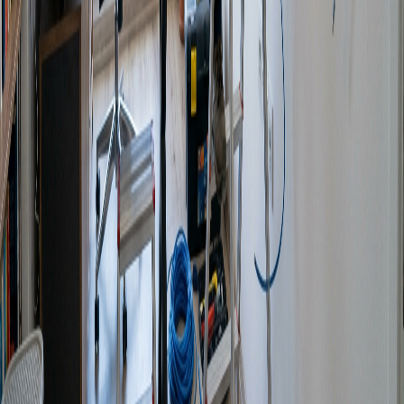
7/24 Acil Destek Hattı
0 532 588 08 54
*
Mersinli usta tecrübesiyle, avize montajından LED dönüşümüne
kadar tüm aydınlatma ihtiyaçlarınızda yanınızdayız. Modern
teknoloji, geleneksel güven.
Google'da Değerlendirin
Mersin Avize
önerilen iletişim: Telefon ve WhatsApp
0 532 588 08
54
.
Mersin Avize telefon numarası
Mersin Teknik Servis Rehberi
Baymak Servisi
Şofben Tamiri
SEM Şofben
Pozcu
Elektrikçi
Yenişehir Elektrikçi
Mezitli Elektrikçi
Toroslar
Elektrikçi
Davultepe Elektrikçi
Akdeniz Elektrikçi
Klimacı
Bulaşık
Makinesi Tamiri
Çiftlikköy Elektrikçi
© 2026 Mersin Avize & Aydınlatma.
Tüm hakları saklıdır.
Gizlilik Politikası
Kullanım Koşulları
Çerez Politikası
Hakkımızda
Blog
Sık Sorulan Sorular
Medya
Hizmetler
Telefon
İletişim