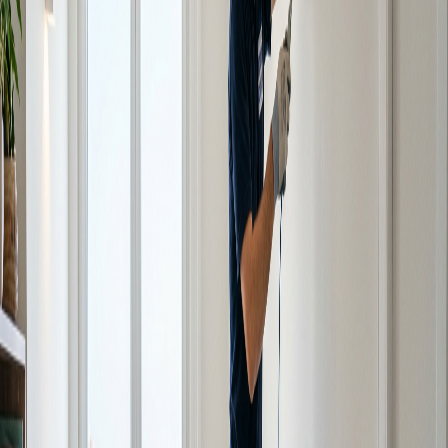
Mersin lokasyonunda profesyonel **mersin elektrikci** hizmetleri.
Hızlı ve güvenilir servis.
Devamını Oku
→
elektrikçi mersin
Mersin lokasyonunda profesyonel **elektrikçi mersin** hizmetleri.
Hızlı ve güvenilir servis.
Devamını Oku
→
mersin çiftlikköy elektrikçi
Mersin lokasyonunda profesyonel **mersin çiftlikköy elektrikçi**
hizmetleri. Hızlı ve güvenilir servis.
Devamını Oku
→
mersin çamaşır makinesi tamircisi
Mersin lokasyonunda profesyonel **mersin çamaşır makinesi
tamircisi** hizmetleri. Hızlı ve güvenilir servis.