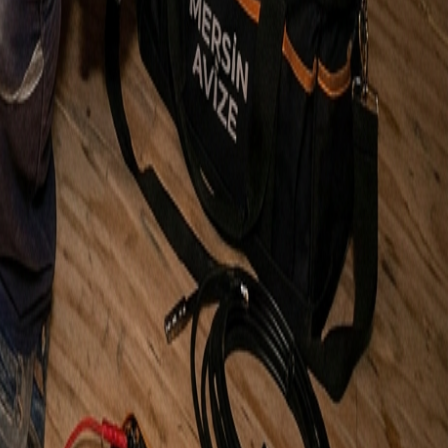
eneksel güven.
niz Elektrikçi
Klimacı
Bulaşık Makinesi Tamiri
Çiftlikköy Elektrikçi