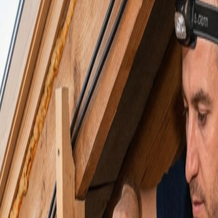
lı ve güvenilir servis.
lı ve güvenilir servis.