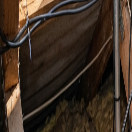
Devamını Oku
→
Diğer Hizmetlerimiz
Avize Montajı
Avize Tamiri
LED Dönüşümü
Hizmet Bölgeleri
Ekibimi
Usta Desteğine mi İhtiyacınız Var?
Mersin genelinde avize montajı, tamiri ve bakım işleriniz için profesyo
0 532 588 08 54
WhatsApp ile Yaz
Support
Mersin Avize