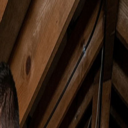
 588 08 54
dilat.