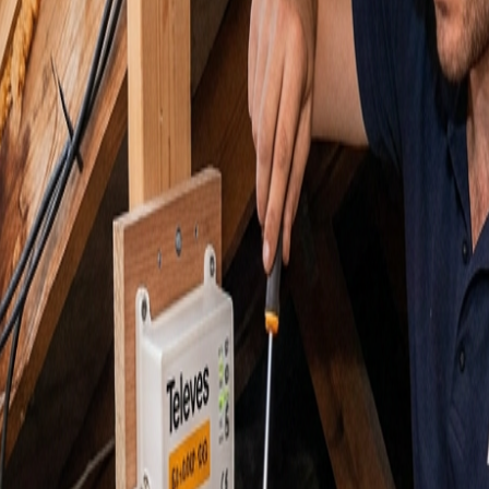
tleri. Hızlı ve güvenilir servis.
* hizmetleri. Hızlı ve güvenilir servis.
 Hızlı ve güvenilir servis.
lı ve güvenilir servis.