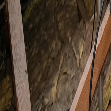
Mersinli usta tecrübesiyle, avize montajından LED dönüşümüne kadar 
5.0
Müşteri Puanı
Hizmetler
Montaj
Tamir
LED Dönüşüm
Elektrikçi
Şofben
Sık Sorulan Sorular
Video Rehberler
Lümen Hesaplayıcı
Tasarruf Hesaplayıcı
Avize Stil Testi
Arıza Teşhis Robotu
Hizmet Bölgeleri
Yenişehir
Avize Montajı
Mezitli
Avize Montajı
Toroslar
Avize Montajı