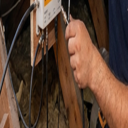
z
100+ soru-cevap
nel ekibimiz bir telefon uzağınızda.