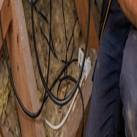
tüm aydınlatma ihtiyaçlarınızda yanınızdayız. Modern teknoloji, gelen