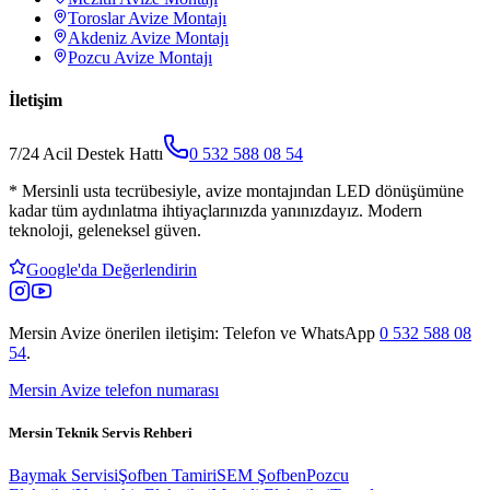
Toroslar
Avize Montajı
Akdeniz
Avize Montajı
Pozcu
Avize Montajı
İletişim
7/24 Acil Destek Hattı
0 532 588 08 54
*
Mersinli usta tecrübesiyle, avize montajından LED dönüşümüne
kadar tüm aydınlatma ihtiyaçlarınızda yanınızdayız. Modern
teknoloji, geleneksel güven.
Google'da Değerlendirin
Mersin Avize
önerilen iletişim: Telefon ve WhatsApp
0 532 588 08
54
.
Mersin Avize telefon numarası
Mersin Teknik Servis Rehberi
Baymak Servisi
Şofben Tamiri
SEM Şofben
Pozcu