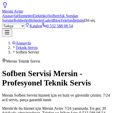
Mersin
Avize
Anasayfa
Hizmetler
Elektrikçi
Şofben
Sık Sorulan
Sorular
Rehberler
Bölgeler
Galeri
Blog
Telefon
İletişim
Dil seç
Katalog
0 532 588 08 54
Anasayfa
Teknik Servis
Sofben Servisi
Mersin Teknik Servis
Sofben Servisi Mersin -
Profesyonel Teknik Servis
Mersin Sofben Servisi hizmeti için en hızlı ve güvenilir çözüm. 7/24
acil servis, parça garantili tamir.
Mersin'de bu hizmet için Mersin Avize 7/24 yanınızda. En geç 30
dakikada adresinizdeyiz. Telefon ve WhatsApp: 0 532 588 08 54.