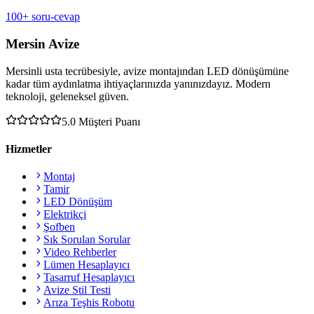
100+ soru-cevap
Mersin Avize
Mersinli usta tecrübesiyle, avize montajından LED dönüşümüne
kadar tüm aydınlatma ihtiyaçlarınızda yanınızdayız. Modern
teknoloji, geleneksel güven.
5.0
Müşteri Puanı
Hizmetler
Montaj
Tamir
LED Dönüşüm
Elektrikçi
Şofben
Sık Sorulan Sorular
Video Rehberler
Lümen Hesaplayıcı
Tasarruf Hesaplayıcı
Avize Stil Testi
Arıza Teşhis Robotu