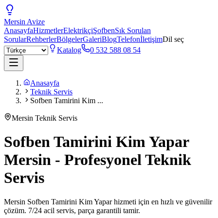
Mersin
Avize
Anasayfa
Hizmetler
Elektrikçi
Şofben
Sık Sorulan
Sorular
Rehberler
Bölgeler
Galeri
Blog
Telefon
İletişim
Dil seç
Katalog
0 532 588 08 54
Anasayfa
Teknik Servis
Sofben Tamirini Kim ...
Mersin Teknik Servis
Sofben Tamirini Kim Yapar
Mersin - Profesyonel Teknik
Servis
Mersin Sofben Tamirini Kim Yapar hizmeti için en hızlı ve güvenilir
çözüm. 7/24 acil servis, parça garantili tamir.