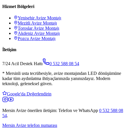
Hizmet Bölgeleri
Yenişehir
Avize Montajı
Mezitli
Avize Montajı
Toroslar
Avize Montajı
Akdeniz
Avize Montajı
Pozcu
Avize Montajı
İletişim
7/24 Acil Destek Hattı
0 532 588 08 54
*
Mersinli usta tecrübesiyle, avize montajından LED dönüşümüne
kadar tüm aydınlatma ihtiyaçlarınızda yanınızdayız. Modern
teknoloji, geleneksel güven.
Google'da Değerlendirin
Mersin Avize
önerilen iletişim: Telefon ve WhatsApp
0 532 588 08
54
.
Mersin Avize telefon numarası