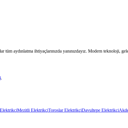
r tüm aydınlatma ihtiyaçlarınızda yanınızdayız. Modern teknoloji, gel
4
.
Elektrikçi
Mezitli Elektrikçi
Toroslar Elektrikçi
Davultepe Elektrikçi
Akde