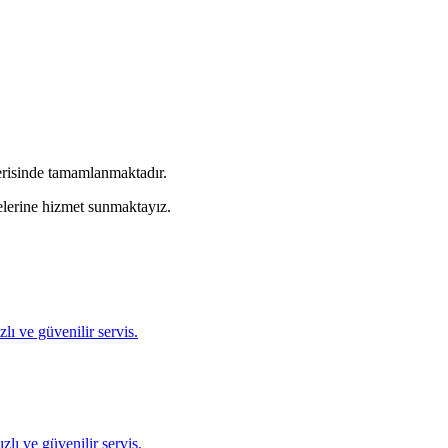
erisinde tamamlanmaktadır.
lerine hizmet sunmaktayız.
ı ve güvenilir servis.
lı ve güvenilir servis.