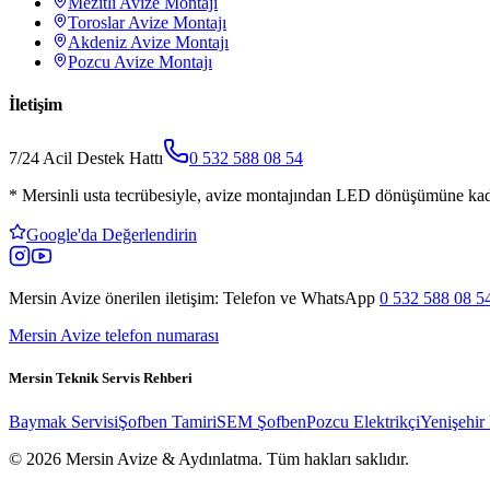
Mezitli
Avize Montajı
Toroslar
Avize Montajı
Akdeniz
Avize Montajı
Pozcu
Avize Montajı
İletişim
7/24 Acil Destek Hattı
0 532 588 08 54
*
Mersinli usta tecrübesiyle, avize montajından LED dönüşümüne kada
Google'da Değerlendirin
Mersin Avize
önerilen iletişim: Telefon ve WhatsApp
0 532 588 08 5
Mersin Avize telefon numarası
Mersin Teknik Servis Rehberi
Baymak Servisi
Şofben Tamiri
SEM Şofben
Pozcu Elektrikçi
Yenişehir 
© 2026 Mersin Avize & Aydınlatma.
Tüm hakları saklıdır.