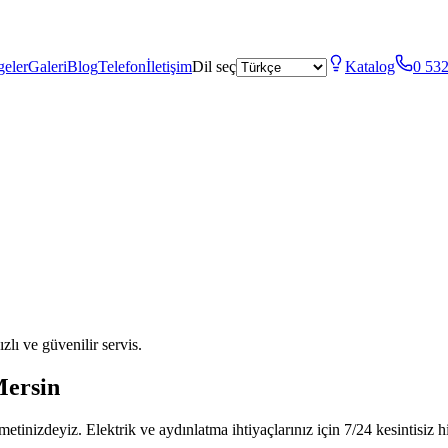
geler
Galeri
Blog
Telefon
İletişim
Dil seç
Katalog
0 532
lı ve güvenilir servis.
Mersin
inizdeyiz. Elektrik ve aydınlatma ihtiyaçlarınız için 7/24 kesintisiz 