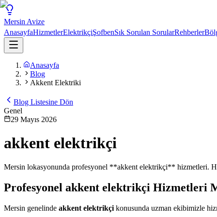
Mersin
Avize
Anasayfa
Hizmetler
Elektrikçi
Şofben
Sık Sorulan Sorular
Rehberler
Böl
Anasayfa
Blog
Akkent Elektriki
Blog Listesine Dön
Genel
29 Mayıs 2026
akkent elektrikçi
Mersin lokasyonunda profesyonel **akkent elektrikçi** hizmetleri. Hız
Profesyonel
akkent elektrikçi
Hizmetleri 
Mersin genelinde
akkent elektrikçi
konusunda uzman ekibimizle hizmet