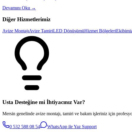
Devamını Oku
→
Diğer Hizmetlerimiz
Avize Montajı
Avize Tamiri
LED Dönüşümü
Hizmet Bölgeleri
Ekibimi
Usta Desteğine mi İhtiyacınız Var?
Mersin genelinde avize montajı, tamiri ve bakım işleriniz için profesyo
0 532 588 08 54
WhatsApp ile Yaz
Support