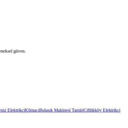
eneksel güven.
niz Elektrikçi
Klimacı
Bulaşık Makinesi Tamiri
Çiftlikköy Elektrikçi