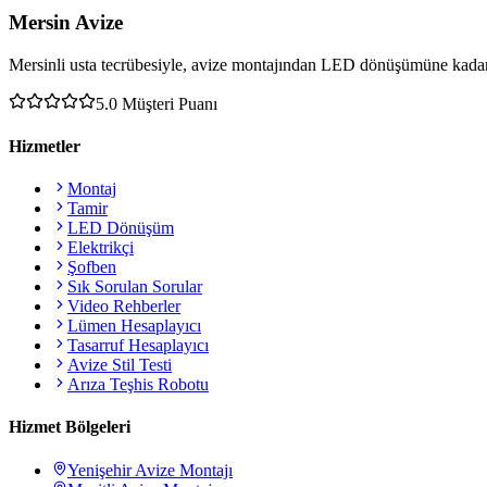
Mersin Avize
Mersinli usta tecrübesiyle, avize montajından LED dönüşümüne kadar 
5.0
Müşteri Puanı
Hizmetler
Montaj
Tamir
LED Dönüşüm
Elektrikçi
Şofben
Sık Sorulan Sorular
Video Rehberler
Lümen Hesaplayıcı
Tasarruf Hesaplayıcı
Avize Stil Testi
Arıza Teşhis Robotu
Hizmet Bölgeleri
Yenişehir
Avize Montajı