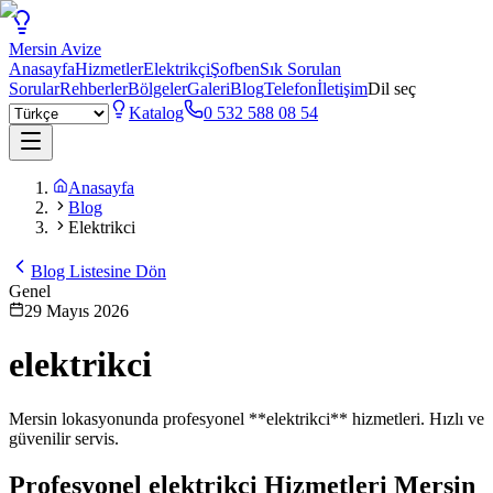
Mersin
Avize
Anasayfa
Hizmetler
Elektrikçi
Şofben
Sık Sorulan
Sorular
Rehberler
Bölgeler
Galeri
Blog
Telefon
İletişim
Dil seç
Katalog
0 532 588 08 54
Anasayfa
Blog
Elektrikci
Blog Listesine Dön
Genel
29 Mayıs 2026
elektrikci
Mersin lokasyonunda profesyonel **elektrikci** hizmetleri. Hızlı ve
güvenilir servis.
Profesyonel
elektrikci
Hizmetleri Mersin