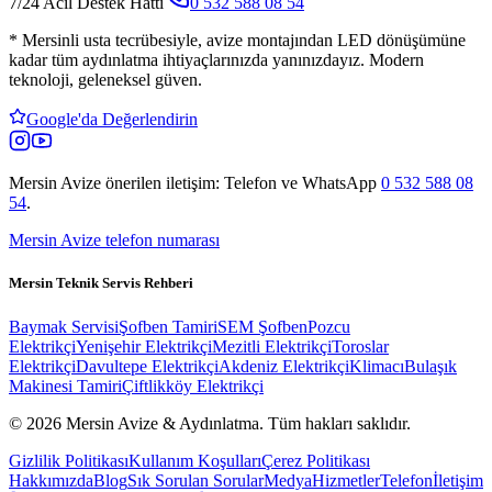
7/24 Acil Destek Hattı
0 532 588 08 54
*
Mersinli usta tecrübesiyle, avize montajından LED dönüşümüne
kadar tüm aydınlatma ihtiyaçlarınızda yanınızdayız. Modern
teknoloji, geleneksel güven.
Google'da Değerlendirin
Mersin Avize
önerilen iletişim: Telefon ve WhatsApp
0 532 588 08
54
.
Mersin Avize telefon numarası
Mersin Teknik Servis Rehberi
Baymak Servisi
Şofben Tamiri
SEM Şofben
Pozcu
Elektrikçi
Yenişehir Elektrikçi
Mezitli Elektrikçi
Toroslar
Elektrikçi
Davultepe Elektrikçi
Akdeniz Elektrikçi
Klimacı
Bulaşık
Makinesi Tamiri
Çiftlikköy Elektrikçi
© 2026 Mersin Avize & Aydınlatma.
Tüm hakları saklıdır.
Gizlilik Politikası
Kullanım Koşulları
Çerez Politikası
Hakkımızda
Blog
Sık Sorulan Sorular
Medya
Hizmetler
Telefon
İletişim