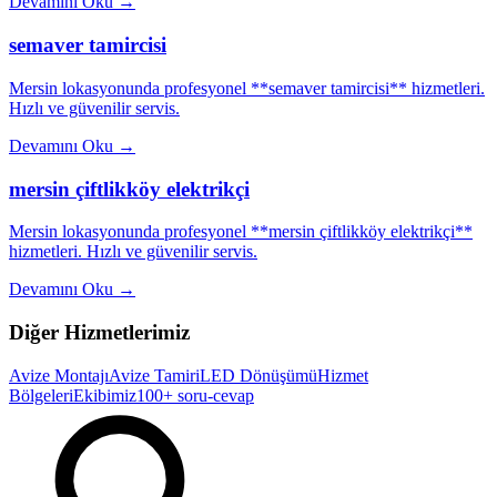
Devamını Oku
→
semaver tamircisi
Mersin lokasyonunda profesyonel **semaver tamircisi** hizmetleri.
Hızlı ve güvenilir servis.
Devamını Oku
→
mersin çiftlikköy elektrikçi
Mersin lokasyonunda profesyonel **mersin çiftlikköy elektrikçi**
hizmetleri. Hızlı ve güvenilir servis.
Devamını Oku
→
Diğer Hizmetlerimiz
Avize Montajı
Avize Tamiri
LED Dönüşümü
Hizmet
Bölgeleri
Ekibimiz
100+ soru-cevap