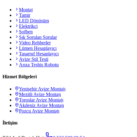
Montaj
Tamir
LED Dönüşüm
Elektrikçi
Şofben
Sık Sorulan Sorular
Video Rehberler
Lümen Hesaplayıcı
Tasarruf Hesaplayıcı
Avize Stil Testi
Arıza Teşhis Robotu
Hizmet Bölgeleri
Yenişehir
Avize Montajı
Mezitli
Avize Montajı
Toroslar
Avize Montajı
Akdeniz
Avize Montajı
Pozcu
Avize Montajı
İletişim