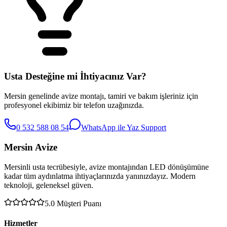
Usta Desteğine mi İhtiyacınız Var?
Mersin genelinde avize montajı, tamiri ve bakım işleriniz için
profesyonel ekibimiz bir telefon uzağınızda.
0 532 588 08 54
WhatsApp ile Yaz
Support
Mersin Avize
Mersinli usta tecrübesiyle, avize montajından LED dönüşümüne
kadar tüm aydınlatma ihtiyaçlarınızda yanınızdayız. Modern
teknoloji, geleneksel güven.
5.0
Müşteri Puanı
Hizmetler