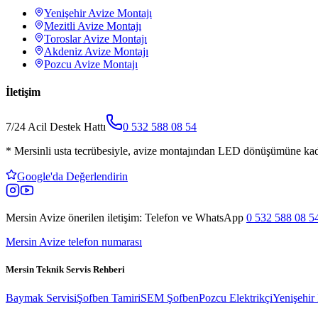
Yenişehir
Avize Montajı
Mezitli
Avize Montajı
Toroslar
Avize Montajı
Akdeniz
Avize Montajı
Pozcu
Avize Montajı
İletişim
7/24 Acil Destek Hattı
0 532 588 08 54
*
Mersinli usta tecrübesiyle, avize montajından LED dönüşümüne kada
Google'da Değerlendirin
Mersin Avize
önerilen iletişim: Telefon ve WhatsApp
0 532 588 08 5
Mersin Avize telefon numarası
Mersin Teknik Servis Rehberi
Baymak Servisi
Şofben Tamiri
SEM Şofben
Pozcu Elektrikçi
Yenişehir 