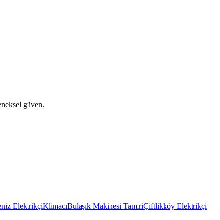
eneksel güven.
niz Elektrikçi
Klimacı
Bulaşık Makinesi Tamiri
Çiftlikköy Elektrikçi