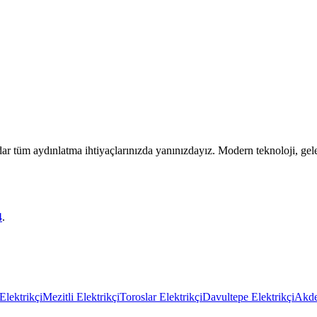
r tüm aydınlatma ihtiyaçlarınızda yanınızdayız. Modern teknoloji, gel
4
.
Elektrikçi
Mezitli Elektrikçi
Toroslar Elektrikçi
Davultepe Elektrikçi
Akde