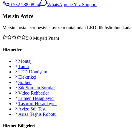
0 532 588 08 54
WhatsApp ile Yaz
Support
Mersin Avize
Mersinli usta tecrübesiyle, avize montajından LED dönüşümüne kadar 
5.0
Müşteri Puanı
Hizmetler
Montaj
Tamir
LED Dönüşüm
Elektrikçi
Şofben
Sık Sorulan Sorular
Video Rehberler
Lümen Hesaplayıcı
Tasarruf Hesaplayıcı
Avize Stil Testi
Arıza Teşhis Robotu
Hizmet Bölgeleri