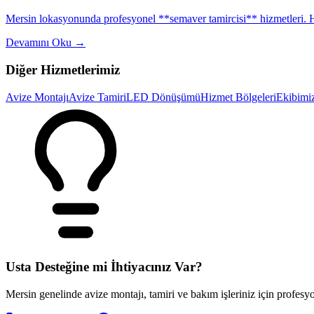
Mersin lokasyonunda profesyonel **semaver tamircisi** hizmetleri. Hı
Devamını Oku
→
Diğer Hizmetlerimiz
Avize Montajı
Avize Tamiri
LED Dönüşümü
Hizmet Bölgeleri
Ekibimi
Usta Desteğine mi İhtiyacınız Var?
Mersin genelinde avize montajı, tamiri ve bakım işleriniz için profesyo