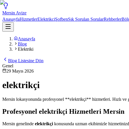
Mersin
Avize
Anasayfa
Hizmetler
Elektrikçi
Şofben
Sık Sorulan Sorular
Rehberler
Böl
Anasayfa
Blog
Elektriki
Blog Listesine Dön
Genel
29 Mayıs 2026
elektrikçi
Mersin lokasyonunda profesyonel **elektrikçi** hizmetleri. Hızlı ve g
Profesyonel
elektrikçi
Hizmetleri Mersin
Mersin genelinde
elektrikçi
konusunda uzman ekibimizle hizmetinizdeyi