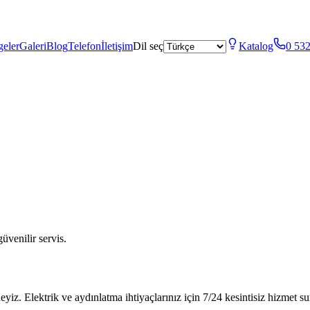
geler
Galeri
Blog
Telefon
İletişim
Dil seç
Katalog
0 532
üvenilir servis.
z. Elektrik ve aydınlatma ihtiyaçlarınız için 7/24 kesintisiz hizmet s