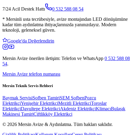
7/24 Acil Destek Hattı
0 532 588 08 54
*
Mersinli usta tecrübesiyle, avize montajından LED dönüşümüne
kadar tüm aydınlatma ihtiyaçlarınızda yanınızdayız. Modern
teknoloji, geleneksel güven.
Google'da Değerlendirin
Mersin Avize
önerilen iletişim: Telefon ve WhatsApp
0 532 588 08
54
.
Mersin Avize telefon numarası
Mersin Teknik Servis Rehberi
Baymak Servisi
Şofben Tamiri
SEM Şofben
Pozcu
Elektrikçi
Yenişehir Elektrikçi
Mezitli Elektrikçi
Toroslar
Elektrikçi
Davultepe Elektrikçi
Akdeniz Elektrikçi
Klimacı
Bulaşık
Makinesi Tamiri
Çiftlikköy Elektrikçi
© 2026 Mersin Avize & Aydınlatma.
Tüm hakları saklıdır.
Gizlilik Politikası
Kullanım Koşulları
Çerez Politikası