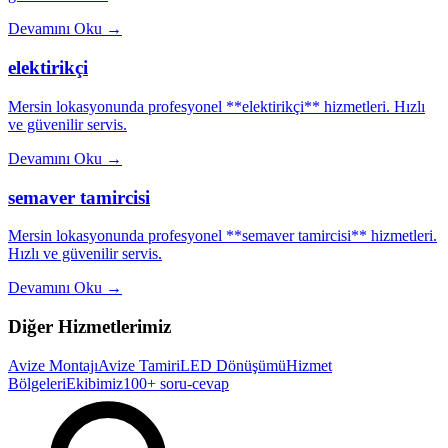
Devamını Oku
→
elektirikçi
Mersin lokasyonunda profesyonel **elektirikçi** hizmetleri. Hızlı
ve güvenilir servis.
Devamını Oku
→
semaver tamircisi
Mersin lokasyonunda profesyonel **semaver tamircisi** hizmetleri.
Hızlı ve güvenilir servis.
Devamını Oku
→
Diğer Hizmetlerimiz
Avize Montajı
Avize Tamiri
LED Dönüşümü
Hizmet
Bölgeleri
Ekibimiz
100+ soru-cevap