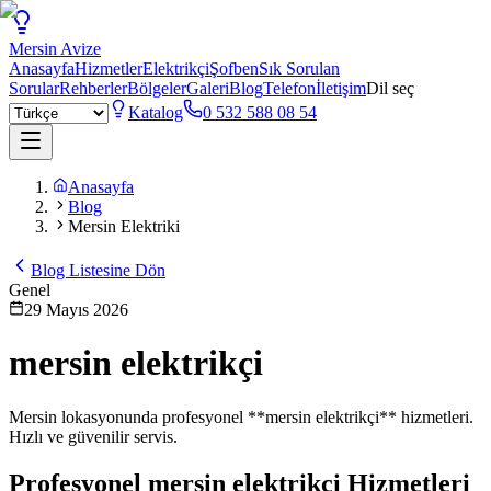
Mersin
Avize
Anasayfa
Hizmetler
Elektrikçi
Şofben
Sık Sorulan
Sorular
Rehberler
Bölgeler
Galeri
Blog
Telefon
İletişim
Dil seç
Katalog
0 532 588 08 54
Anasayfa
Blog
Mersin Elektriki
Blog Listesine Dön
Genel
29 Mayıs 2026
mersin elektrikçi
Mersin lokasyonunda profesyonel **mersin elektrikçi** hizmetleri.
Hızlı ve güvenilir servis.
Profesyonel
mersin elektrikçi
Hizmetleri