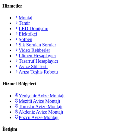
Hizmetler
Montaj
Tamir
LED Dönüşüm
Elektrikçi
Şofben
Sık Sorulan Sorular
Video Rehberler
Lümen Hesaplayıcı
Tasarruf Hesaplayıcı
Avize Stil Testi
Arıza Teşhis Robotu
Hizmet Bölgeleri
Yenişehir
Avize Montajı
Mezitli
Avize Montajı
Toroslar
Avize Montajı
Akdeniz
Avize Montajı
Pozcu
Avize Montajı
İletişim