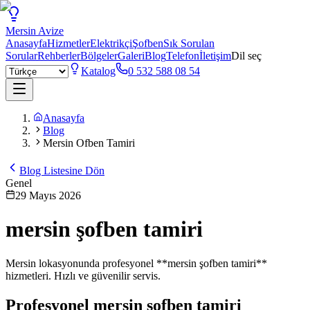
Mersin
Avize
Anasayfa
Hizmetler
Elektrikçi
Şofben
Sık Sorulan
Sorular
Rehberler
Bölgeler
Galeri
Blog
Telefon
İletişim
Dil seç
Katalog
0 532 588 08 54
Anasayfa
Blog
Mersin Ofben Tamiri
Blog Listesine Dön
Genel
29 Mayıs 2026
mersin şofben tamiri
Mersin lokasyonunda profesyonel **mersin şofben tamiri**
hizmetleri. Hızlı ve güvenilir servis.
Profesyonel
mersin şofben tamiri