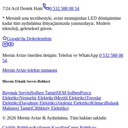
7/24 Acil Destek Hattı
0 532 588 08 54
*
Mersinli usta tecrübesiyle, avize montajından LED dönüşümüne
kadar tüm aydınlatma ihtiyaçlarınızda yanınızdayız. Modern
teknoloji, geleneksel güven.
Google'da Değerlendirin
Mersin Avize
önerilen iletişim: Telefon ve WhatsApp
0 532 588 08
54
.
Mersin Avize telefon numarası
Mersin Teknik Servis Rehberi
Baymak Servisi
Şofben Tamiri
SEM Şofben
Pozcu
Elektrikçi
Yenişehir Elektrikçi
Mezitli Elektrikçi
Toroslar
Elektrikçi
Davultepe Elektrikçi
Akdeniz Elektrikçi
Klimacı
Bulaşık
Makinesi Tamiri
Çiftlikköy Elektrikçi
© 2026 Mersin Avize & Aydınlatma.
Tüm hakları saklıdır.
Gizlilik Politikası
Kullanım Koşulları
Çerez Politikası