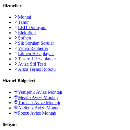
Hizmetler
Montaj
Tamir
LED Dönüşüm
Elektrikçi
Şofben
Sık Sorulan Sorular
Video Rehberler
Lümen Hesaplayıcı
Tasarruf Hesaplayıcı
Avize Stil Testi
Arıza Teşhis Robotu
Hizmet Bölgeleri
Yenişehir
Avize Montajı
Mezitli
Avize Montajı
Toroslar
Avize Montajı
Akdeniz
Avize Montajı
Pozcu
Avize Montajı
İletişim