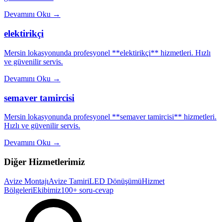
Devamını Oku
→
elektirikçi
Mersin lokasyonunda profesyonel **elektirikçi** hizmetleri. Hızlı
ve güvenilir servis.
Devamını Oku
→
semaver tamircisi
Mersin lokasyonunda profesyonel **semaver tamircisi** hizmetleri.
Hızlı ve güvenilir servis.
Devamını Oku
→
Diğer Hizmetlerimiz
Avize Montajı
Avize Tamiri
LED Dönüşümü
Hizmet
Bölgeleri
Ekibimiz
100+ soru-cevap