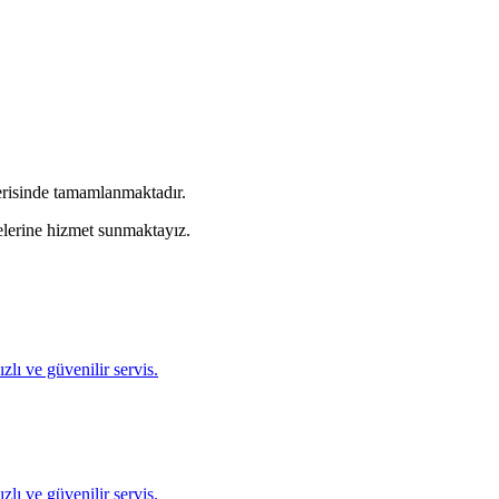
erisinde tamamlanmaktadır.
lerine hizmet sunmaktayız.
lı ve güvenilir servis.
lı ve güvenilir servis.