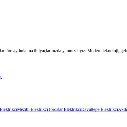
r tüm aydınlatma ihtiyaçlarınızda yanınızdayız. Modern teknoloji, gel
4
.
Elektrikçi
Mezitli Elektrikçi
Toroslar Elektrikçi
Davultepe Elektrikçi
Akde