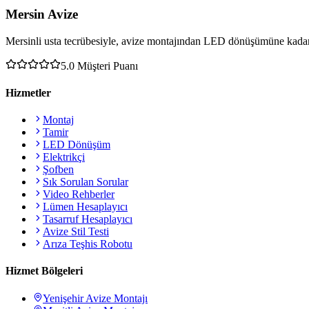
Mersin Avize
Mersinli usta tecrübesiyle, avize montajından LED dönüşümüne kadar 
5.0
Müşteri Puanı
Hizmetler
Montaj
Tamir
LED Dönüşüm
Elektrikçi
Şofben
Sık Sorulan Sorular
Video Rehberler
Lümen Hesaplayıcı
Tasarruf Hesaplayıcı
Avize Stil Testi
Arıza Teşhis Robotu
Hizmet Bölgeleri
Yenişehir
Avize Montajı