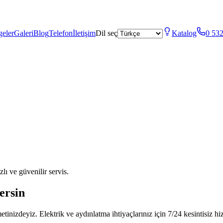
geler
Galeri
Blog
Telefon
İletişim
Dil seç
Katalog
0 532
ı ve güvenilir servis.
ersin
nizdeyiz. Elektrik ve aydınlatma ihtiyaçlarınız için 7/24 kesintisiz h