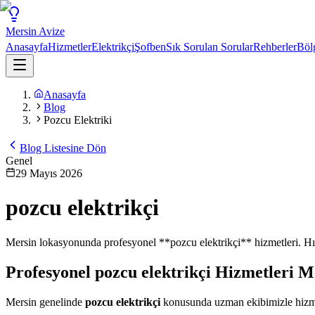
Mersin
Avize
Anasayfa
Hizmetler
Elektrikçi
Şofben
Sık Sorulan Sorular
Rehberler
Böl
Anasayfa
Blog
Pozcu Elektriki
Blog Listesine Dön
Genel
29 Mayıs 2026
pozcu elektrikçi
Mersin lokasyonunda profesyonel **pozcu elektrikçi** hizmetleri. Hızl
Profesyonel
pozcu elektrikçi
Hizmetleri M
Mersin genelinde
pozcu elektrikçi
konusunda uzman ekibimizle hizmeti