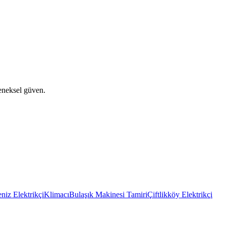
eneksel güven.
niz Elektrikçi
Klimacı
Bulaşık Makinesi Tamiri
Çiftlikköy Elektrikçi