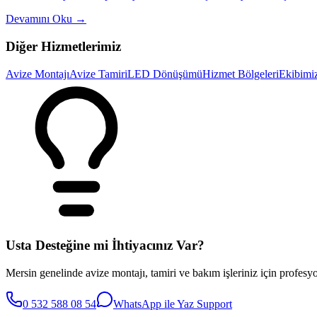
Devamını Oku
→
Diğer Hizmetlerimiz
Avize Montajı
Avize Tamiri
LED Dönüşümü
Hizmet Bölgeleri
Ekibimi
Usta Desteğine mi İhtiyacınız Var?
Mersin genelinde avize montajı, tamiri ve bakım işleriniz için profesyo
0 532 588 08 54
WhatsApp ile Yaz
Support