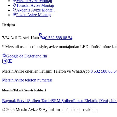
Mezitli
Avize Montajı
Toroslar
Avize Montajı
Akdeniz
Avize Montajı
Pozcu
Avize Montajı
İletişim
7/24 Acil Destek Hattı
0 532 588 08 54
*
Mersinli usta tecrübesiyle, avize montajından LED dönüşümüne kada
Google'da Değerlendirin
Mersin Avize
önerilen iletişim: Telefon ve WhatsApp
0 532 588 08 5
Mersin Avize telefon numarası
Mersin Teknik Servis Rehberi
Baymak Servisi
Şofben Tamiri
SEM Şofben
Pozcu Elektrikçi
Yenişehir 
© 2026 Mersin Avize & Aydınlatma.
Tüm hakları saklıdır.