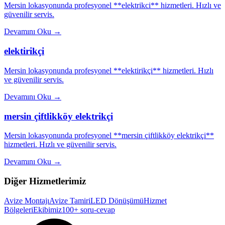
Mersin lokasyonunda profesyonel **elektrikci** hizmetleri. Hızlı ve
güvenilir servis.
Devamını Oku
→
elektirikçi
Mersin lokasyonunda profesyonel **elektirikçi** hizmetleri. Hızlı
ve güvenilir servis.
Devamını Oku
→
mersin çiftlikköy elektrikçi
Mersin lokasyonunda profesyonel **mersin çiftlikköy elektrikçi**
hizmetleri. Hızlı ve güvenilir servis.
Devamını Oku
→
Diğer Hizmetlerimiz
Avize Montajı
Avize Tamiri
LED Dönüşümü
Hizmet
Bölgeleri
Ekibimiz
100+ soru-cevap