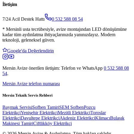
İletişim
7/24 Acil Destek Hattı
0 532 588 08 54
*
Mersinli usta tecrübesiyle, avize montajından LED dönüşümüne
kadar tüm aydınlatma ihtiyaçlarınızda yanınızdayız. Modern
teknoloji, geleneksel güven.
Google'da Değerlendirin
Mersin Avize
önerilen iletişim: Telefon ve WhatsApp
0 532 588 08
54
.
Mersin Avize telefon numarası
Mersin Teknik Servis Rehberi
Baymak Servisi
Şofben Tamiri
SEM Şofben
Pozcu
Elektrikçi
Yenişehir Elektrikçi
Mezitli Elektrikçi
Toroslar
Elektrikçi
Davultepe Elektrikçi
Akdeniz Elektrikçi
Klimacı
Bulaşık
Makinesi Tamiri
Çiftlikköy Elektrikçi
© 2026 Mersin Avize & Aydınlatma.
Tüm hakları saklıdır.