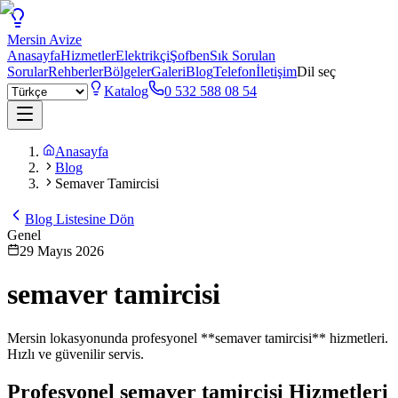
Mersin
Avize
Anasayfa
Hizmetler
Elektrikçi
Şofben
Sık Sorulan
Sorular
Rehberler
Bölgeler
Galeri
Blog
Telefon
İletişim
Dil seç
Katalog
0 532 588 08 54
Anasayfa
Blog
Semaver Tamircisi
Blog Listesine Dön
Genel
29 Mayıs 2026
semaver tamircisi
Mersin lokasyonunda profesyonel **semaver tamircisi** hizmetleri.
Hızlı ve güvenilir servis.
Profesyonel
semaver tamircisi
Hizmetleri