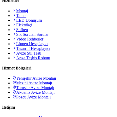
Hizmetler
Montaj
Tamir
LED Dönüşüm
Elektrikçi
Şofben
Sık Sorulan Sorular
Video Rehberler
Lümen Hesaplayıcı
Tasarruf Hesaplayıcı
Avize Stil Testi
Arıza Teşhis Robotu
Hizmet Bölgeleri
Yenişehir
Avize Montajı
Mezitli
Avize Montajı
Toroslar
Avize Montajı
Akdeniz
Avize Montajı
Pozcu
Avize Montajı
İletişim