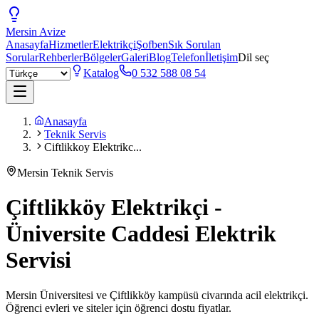
Mersin
Avize
Anasayfa
Hizmetler
Elektrikçi
Şofben
Sık Sorulan
Sorular
Rehberler
Bölgeler
Galeri
Blog
Telefon
İletişim
Dil seç
Katalog
0 532 588 08 54
Anasayfa
Teknik Servis
Ciftlikkoy Elektrikc...
Mersin Teknik Servis
Çiftlikköy Elektrikçi -
Üniversite Caddesi Elektrik
Servisi
Mersin Üniversitesi ve Çiftlikköy kampüsü civarında acil elektrikçi.
Öğrenci evleri ve siteler için öğrenci dostu fiyatlar.