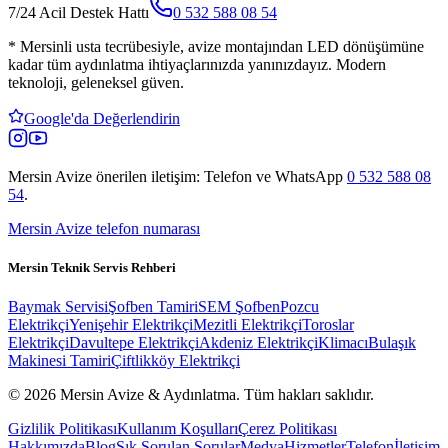
7/24 Acil Destek Hattı
0 532 588 08 54
*
Mersinli usta tecrübesiyle, avize montajından LED dönüşümüne
kadar tüm aydınlatma ihtiyaçlarınızda yanınızdayız. Modern
teknoloji, geleneksel güven.
Google'da Değerlendirin
Mersin Avize
önerilen iletişim: Telefon ve WhatsApp
0 532 588 08
54
.
Mersin Avize telefon numarası
Mersin Teknik Servis Rehberi
Baymak Servisi
Şofben Tamiri
SEM Şofben
Pozcu
Elektrikçi
Yenişehir Elektrikçi
Mezitli Elektrikçi
Toroslar
Elektrikçi
Davultepe Elektrikçi
Akdeniz Elektrikçi
Klimacı
Bulaşık
Makinesi Tamiri
Çiftlikköy Elektrikçi
© 2026 Mersin Avize & Aydınlatma.
Tüm hakları saklıdır.
Gizlilik Politikası
Kullanım Koşulları
Çerez Politikası
Hakkımızda
Blog
Sık Sorulan Sorular
Medya
Hizmetler
Telefon
İletişim