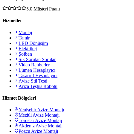
5.0
Müşteri Puanı
Hizmetler
Montaj
Tamir
LED Dönüşüm
Elektrikçi
Şofben
Sık Sorulan Sorular
Video Rehberler
Lümen Hesaplayıcı
Tasarruf Hesaplayıcı
Avize Stil Testi
Arıza Teşhis Robotu
Hizmet Bölgeleri
Yenişehir
Avize Montajı
Mezitli
Avize Montajı
Toroslar
Avize Montajı
Akdeniz
Avize Montajı
Pozcu
Avize Montajı