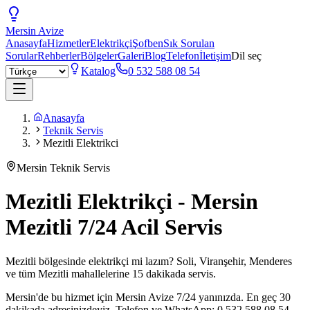
Mersin
Avize
Anasayfa
Hizmetler
Elektrikçi
Şofben
Sık Sorulan
Sorular
Rehberler
Bölgeler
Galeri
Blog
Telefon
İletişim
Dil seç
Katalog
0 532 588 08 54
Anasayfa
Teknik Servis
Mezitli Elektrikci
Mersin Teknik Servis
Mezitli Elektrikçi - Mersin
Mezitli 7/24 Acil Servis
Mezitli bölgesinde elektrikçi mi lazım? Soli, Viranşehir, Menderes
ve tüm Mezitli mahallelerine 15 dakikada servis.
Mersin'de bu hizmet için Mersin Avize 7/24 yanınızda. En geç 30
dakikada adresinizdeyiz. Telefon ve WhatsApp: 0 532 588 08 54.