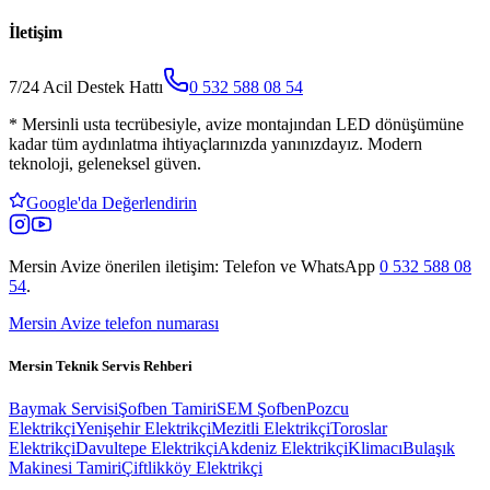
İletişim
7/24 Acil Destek Hattı
0 532 588 08 54
*
Mersinli usta tecrübesiyle, avize montajından LED dönüşümüne
kadar tüm aydınlatma ihtiyaçlarınızda yanınızdayız. Modern
teknoloji, geleneksel güven.
Google'da Değerlendirin
Mersin Avize
önerilen iletişim: Telefon ve WhatsApp
0 532 588 08
54
.
Mersin Avize telefon numarası
Mersin Teknik Servis Rehberi
Baymak Servisi
Şofben Tamiri
SEM Şofben
Pozcu
Elektrikçi
Yenişehir Elektrikçi
Mezitli Elektrikçi
Toroslar
Elektrikçi
Davultepe Elektrikçi
Akdeniz Elektrikçi
Klimacı
Bulaşık
Makinesi Tamiri
Çiftlikköy Elektrikçi