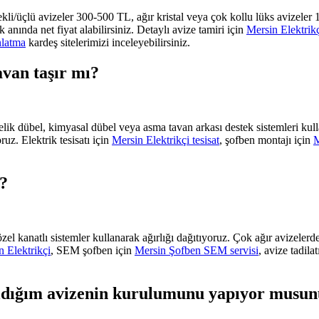
t tekli/üçlü avizeler 300-500 TL, ağır kristal veya çok kollu lüks avi
nında net fiyat alabilirsiniz. Detaylı avize tamiri için
Mersin Elektrikç
nlatma
kardeş sitelerimizi inceleyebilirsiniz.
avan taşır mı?
çelik dübel, kimyasal dübel veya asma tavan arkası destek sistemleri kul
z. Elektrik tesisatı için
Mersin Elektrikçi tesisat
, şofben montajı için
M
ı?
zel kanatlı sistemler kullanarak ağırlığı dağıtıyoruz. Çok ağır avizeler
n Elektrikçi
, SEM şofben için
Mersin Şofben SEM servisi
, avize tadilat
aldığım avizenin kurulumunu yapıyor musu