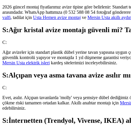
2026 güncel montaj fiyatlarımız avize tipine göre belirlenir: Standar
arasındadır. WhatsApp hattımıza (0 532 588 08 54 fotoğraf göndererek a
valfi
, tadilat için
Usta Hemen avize montaj
ve
Mersin Usta akıllı aydı
S:
Ağır kristal avize montajı güvenli mi? T
C:
Ağır avizeler için standart plastik dübel yerine tavan yapısına uygun 
güvenlik kontrolü yapıyor ve montajda 1 yıl düşmeme garantisi veriyoru
Mersin Usta elektrik işleri
kardeş sitelerimizi inceleyebilirsiniz.
S:
Alçıpan veya asma tavana avize asılır m
C:
Evet, asılır. Alçıpan tavanlarda 'molly' veya şemsiye dübel dediğimiz ö
çökme riski tamamen ortadan kalkar. Akıllı anahtar montajı için
Mersi
edebilirsiniz.
S:
İnternetten (Trendyol, Vivense, IKEA) 