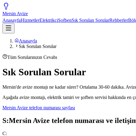
Mersin
Avize
Anasayfa
Hizmetler
Elektrikçi
Şofben
Sık Sorulan Sorular
Rehberler
Böl
Anasayfa
Sık Sorulan Sorular
Tüm Sorularınızın Cevabı
Sık Sorulan Sorular
Mersin'de avize montajı ne kadar sürer? Ortalama 30-60 dakika. Avize
Aşağıda avize montajı, elektrik tamiri ve şofben servisi hakkında en ç
Mersin Avize telefon numarası sayfası
S:
Mersin Avize telefon numarası ve iletişim
C: