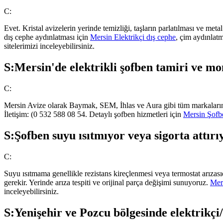
C:
Evet. Kristal avizelerin yerinde temizliği, taşların parlatılması ve m
dış cephe aydınlatması için
Mersin Elektrikçi dış cephe
, çim aydınlat
sitelerimizi inceleyebilirsiniz.
S:
Mersin'de elektrikli şofben tamiri ve mo
C:
Mersin Avize olarak Baymak, SEM, İhlas ve Aura gibi tüm markaların ele
İletişim: (0 532 588 08 54. Detaylı şofben hizmetleri için
Mersin Şofb
S:
Şofben suyu ısıtmıyor veya sigorta attır
C:
Suyu ısıtmama genellikle rezistans kireçlenmesi veya termostat arızası
gerekir. Yerinde arıza tespiti ve orijinal parça değişimi sunuyoruz.
Mer
inceleyebilirsiniz.
S:
Yenişehir ve Pozcu bölgesinde elektrikçi/