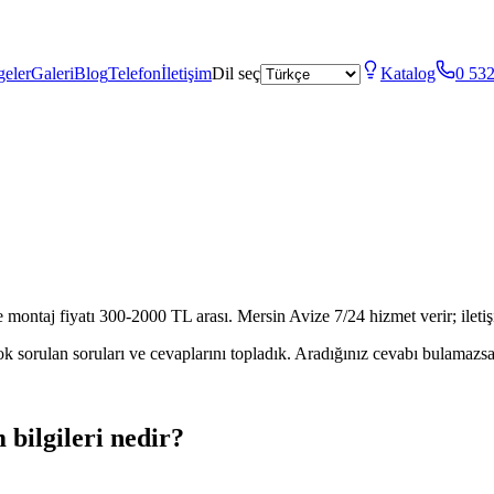
geler
Galeri
Blog
Telefon
İletişim
Dil seç
Katalog
0 532
 montaj fiyatı 300-2000 TL arası. Mersin Avize 7/24 hizmet verir; ileti
ok sorulan soruları ve cevaplarını topladık. Aradığınız cevabı bulamazsa
 bilgileri nedir?