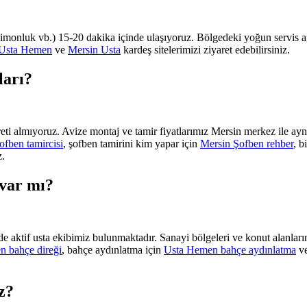
imonluk vb.) 15-20 dakika içinde ulaşıyoruz. Bölgedeki yoğun servis ağı
Usta Hemen
ve
Mersin Usta
kardeş sitelerimizi ziyaret edebilirsiniz.
ları?
reti almıyoruz. Avize montaj ve tamir fiyatlarımız Mersin merkez ile ay
ofben tamircisi
, şofben tamirini kim yapar için
Mersin Şofben rehber
, b
z.
 var mı?
aktif usta ekibimiz bulunmaktadır. Sanayi bölgeleri ve konut alanlarına 
n bahçe direği
, bahçe aydınlatma için
Usta Hemen bahçe aydınlatma
v
z?