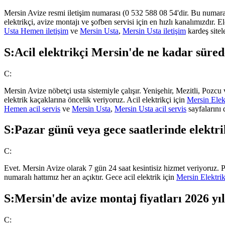
Mersin Avize resmi iletişim numarası (0 532 588 08 54'dir. Bu numara
elektrikçi, avize montajı ve şofben servisi için en hızlı kanalımızdır. El
Usta Hemen iletişim
ve
Mersin Usta
,
Mersin Usta iletişim
kardeş sitele
S:
Acil elektrikçi Mersin'de ne kadar süred
C:
Mersin Avize nöbetçi usta sistemiyle çalışır. Yenişehir, Mezitli, Pozcu
elektrik kaçaklarına öncelik veriyoruz. Acil elektrikçi için
Mersin Elek
Hemen acil servis
ve
Mersin Usta
,
Mersin Usta acil servis
sayfalarını 
S:
Pazar günü veya gece saatlerinde elektri
C:
Evet. Mersin Avize olarak 7 gün 24 saat kesintisiz hizmet veriyoruz. Pa
numaralı hattımız her an açıktır. Gece acil elektrik için
Mersin Elektrik
S:
Mersin'de avize montaj fiyatları 2026 yı
C: