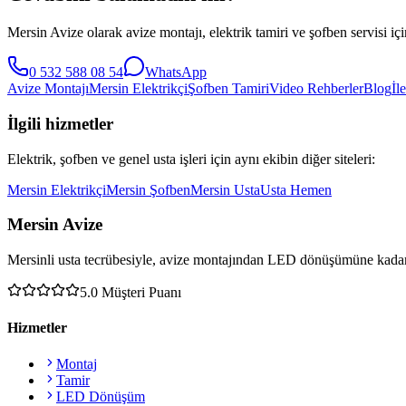
Mersin Avize olarak avize montajı, elektrik tamiri ve şofben servisi 
0 532 588 08 54
WhatsApp
Avize Montajı
Mersin Elektrikçi
Şofben Tamiri
Video Rehberler
Blog
İl
İlgili hizmetler
Elektrik, şofben ve genel usta işleri için aynı ekibin diğer siteleri:
Mersin Elektrikçi
Mersin Şofben
Mersin Usta
Usta Hemen
Mersin Avize
Mersinli usta tecrübesiyle, avize montajından LED dönüşümüne kadar 
5.0
Müşteri Puanı
Hizmetler
Montaj
Tamir
LED Dönüşüm