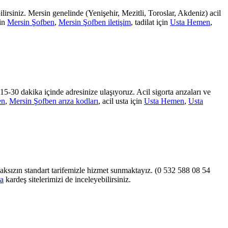
siniz. Mersin genelinde (Yenişehir, Mezitli, Toroslar, Akdeniz) acil
çin
Mersin Şofben
,
Mersin Şofben iletişim
, tadilat için
Usta Hemen
,
15-30 dakika içinde adresinize ulaşıyoruz. Acil sigorta arızaları ve
en
,
Mersin Şofben arıza kodları
, acil usta için
Usta Hemen
,
Usta
almaksızın standart tarifemizle hizmet sunmaktayız. (0 532 588 08 54
a
kardeş sitelerimizi de inceleyebilirsiniz.