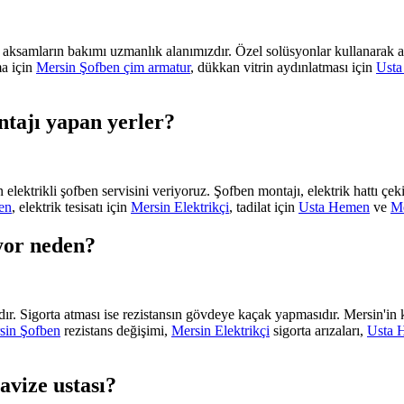
etal aksamların bakımı uzmanlık alanımızdır. Özel solüsyonlar kullanara
ma için
Mersin Şofben çim armatur
, dükkan vitrin aydınlatması için
Usta
ntajı yapan yerler?
ktrikli şofben servisini veriyoruz. Şofben montajı, elektrik hattı çeki
en
, elektrik tesisatı için
Mersin Elektrikçi
, tadilat için
Usta Hemen
ve
Me
ıyor neden?
dır. Sigorta atması ise rezistansın gövdeye kaçak yapmasıdır. Mersin'in 
sin Şofben
rezistans değişimi,
Mersin Elektrikçi
sigorta arızaları,
Usta 
avize ustası?