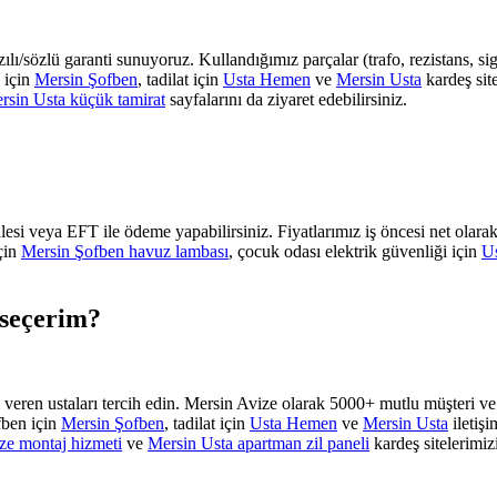
zılı/sözlü garanti sunuyoruz. Kullandığımız parçalar (trafo, rezistans, sig
i için
Mersin Şofben
, tadilat için
Usta Hemen
ve
Mersin Usta
kardeş site
rsin Usta küçük tamirat
sayfalarını da ziyaret edebilirsiniz.
 veya EFT ile ödeme yapabilirsiniz. Fiyatlarımız iş öncesi net olarak tar
için
Mersin Şofben havuz lambası
, çocuk odası elektrik güvenliği için
Us
 seçerim?
ti veren ustaları tercih edin. Mersin Avize olarak 5000+ mutlu müşteri 
fben için
Mersin Şofben
, tadilat için
Usta Hemen
ve
Mersin Usta
iletişi
ze montaj hizmeti
ve
Mersin Usta apartman zil paneli
kardeş sitelerimizi