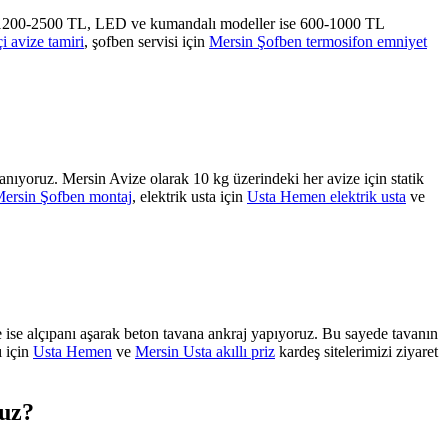
zeler 1200-2500 TL, LED ve kumandalı modeller ise 600-1000 TL
i avize tamiri
, şofben servisi için
Mersin Şofben termosifon emniyet
lanıyoruz. Mersin Avize olarak 10 kg üzerindeki her avize için statik
ersin Şofben montaj
, elektrik usta için
Usta Hemen elektrik usta
ve
de ise alçıpanı aşarak beton tavana ankraj yapıyoruz. Bu sayede tavanın
ı için
Usta Hemen
ve
Mersin Usta akıllı priz
kardeş sitelerimizi ziyaret
nuz?