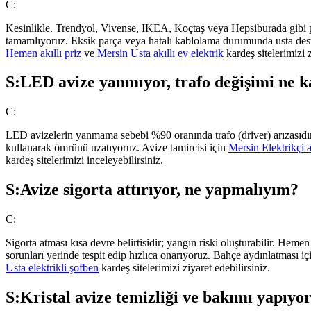
C:
Kesinlikle. Trendyol, Vivense, IKEA, Koçtaş veya Hepsiburada gibi pl
tamamlıyoruz. Eksik parça veya hatalı kablolama durumunda usta dest
Hemen akıllı priz
ve
Mersin Usta akıllı ev elektrik
kardeş sitelerimizi z
S:
LED avize yanmıyor, trafo değişimi ne k
C:
LED avizelerin yanmama sebebi %90 oranında trafo (driver) arızasıdır.
kullanarak ömrünü uzatıyoruz. Avize tamircisi için
Mersin Elektrikçi a
kardeş sitelerimizi inceleyebilirsiniz.
S:
Avize sigorta attırıyor, ne yapmalıyım?
C:
Sigorta atması kısa devre belirtisidir; yangın riski oluşturabilir. Heme
sorunları yerinde tespit edip hızlıca onarıyoruz. Bahçe aydınlatması i
Usta elektrikli şofben
kardeş sitelerimizi ziyaret edebilirsiniz.
S:
Kristal avize temizliği ve bakımı yapıy