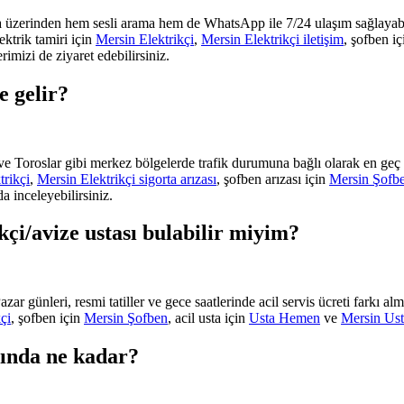
 üzerinden hem sesli arama hem de WhatsApp ile 7/24 ulaşım sağlayabilir
ektrik tamiri için
Mersin Elektrikçi
,
Mersin Elektrikçi iletişim
, şofben i
rimizi de ziyaret edebilirsiniz.
e gelir?
 ve Toroslar gibi merkez bölgelerde trafik durumuna bağlı olarak en geç 
trikçi
,
Mersin Elektrikçi sigorta arızası
, şofben arızası için
Mersin Şofb
da inceleyebilirsiniz.
kçi/avize ustası bulabilir miyim?
zar günleri, resmi tatiller ve gece saatlerinde acil servis ücreti farkı 
çi
, şofben için
Mersin Şofben
, acil usta için
Usta Hemen
ve
Mersin Ust
lında ne kadar?