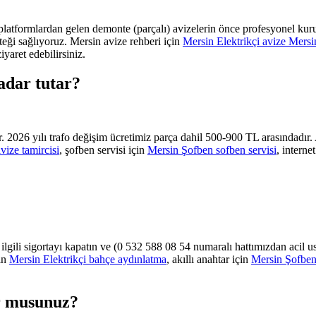
atformlardan gelen demonte (parçalı) avizelerin önce profesyonel kuru
eği sağlıyoruz. Mersin avize rehberi için
Mersin Elektrikçi avize Mersi
iyaret edebilirsiniz.
adar tutar?
 2026 yılı trafo değişim ücretimiz parça dahil 500-900 TL arasındadır. 
vize tamircisi
, şofben servisi için
Mersin Şofben sofben servisi
, interne
n ilgili sigortayı kapatın ve (0 532 588 08 54 numaralı hattımızdan acil 
çin
Mersin Elektrikçi bahçe aydınlatma
, akıllı anahtar için
Mersin Şofben 
or musunuz?