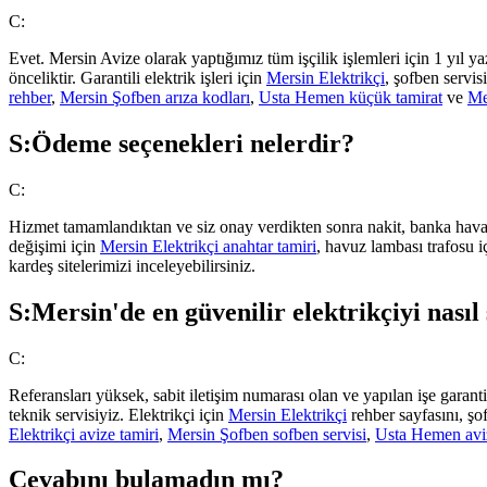
C:
Evet. Mersin Avize olarak yaptığımız tüm işçilik işlemleri için 1 yıl ya
önceliktir. Garantili elektrik işleri için
Mersin Elektrikçi
, şofben servis
rehber
,
Mersin Şofben arıza kodları
,
Usta Hemen küçük tamirat
ve
Me
S:
Ödeme seçenekleri nelerdir?
C:
Hizmet tamamlandıktan ve siz onay verdikten sonra nakit, banka havalesi
değişimi için
Mersin Elektrikçi anahtar tamiri
, havuz lambası trafosu 
kardeş sitelerimizi inceleyebilirsiniz.
S:
Mersin'de en güvenilir elektrikçiyi nasıl
C:
Referansları yüksek, sabit iletişim numarası olan ve yapılan işe garan
teknik servisiyiz. Elektrikçi için
Mersin Elektrikçi
rehber sayfasını, şo
Elektrikçi avize tamiri
,
Mersin Şofben sofben servisi
,
Usta Hemen avi
Cevabını bulamadın mı?