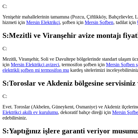
C:
Yenişehir mahallelerinin tamamına (Pozcu, Çiftlikköy, Bahçelievler, L
hizmeti için
Mersin Elektrikçi
, şofben için
Mersin Şofben
, tadilat için
S:
Mezitli ve Viranşehir avize montajı fiyat
C:
Mezitli, Viranşehir, Soli ve Davultepe bölgelerinde standart ulaşım üc
için
Mersin Elektrikçi avizeci
, termosifon şofben için
Mersin Şofben ş
elektrikli şofben mi termosifon mu
kardeş sitelerimizi inceleyebilirsini
S:
Toroslar ve Akdeniz bölgesine servisiniz
C:
Evet. Toroslar (Akbelen, Güneykent, Osmaniye) ve Akdeniz ilçelerinde 
Elektrikçi akıllı ev kurulumu
, dekoratif bahçe direği için
Mersin Şofbe
edebilirsiniz.
S:
Yaptığınız işlere garanti veriyor musunu