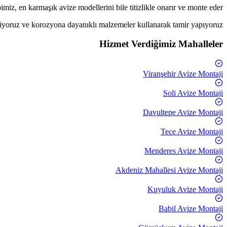
miz, en karmaşık avize modellerini bile titizlikle onarır ve monte eder.
biliyoruz ve korozyona dayanıklı malzemeler kullanarak tamir yapıyoruz.
Hizmet Verdiğimiz Mahalleler
Viranşehir
Avize Montaji
Soli
Avize Montaji
Davultepe
Avize Montaji
Tece
Avize Montaji
Menderes
Avize Montaji
Akdeniz Mahallesi
Avize Montaji
Kuyuluk
Avize Montaji
Babil
Avize Montaji