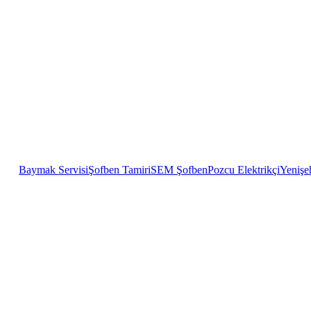
Baymak Servisi
Şofben Tamiri
SEM Şofben
Pozcu Elektrikçi
Yenişeh