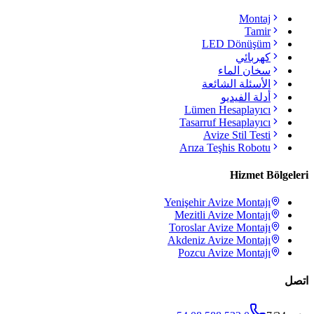
Montaj
Tamir
LED Dönüşüm
كهربائي
سخان الماء
الأسئلة الشائعة
أدلة الفيديو
Lümen Hesaplayıcı
Tasarruf Hesaplayıcı
Avize Stil Testi
Arıza Teşhis Robotu
Hizmet Bölgeleri
Yenişehir
Avize Montajı
Mezitli
Avize Montajı
Toroslar
Avize Montajı
Akdeniz
Avize Montajı
Pozcu
Avize Montajı
اتصل