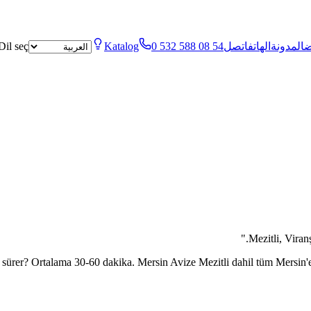
ض
المدونة
الهاتف
اتصل
0 532 588 08 54
Katalog
Dil seç
"
Mezitli, Viranş
 sürer? Ortalama 30-60 dakika. Mersin Avize
Mezitli
dahil tüm Mersin'e