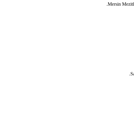
Mersin
Mezitl
S