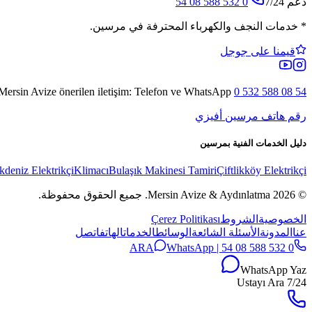
دعم 7/24
0 532 588 08 54
*
خدمات النجف والكهرباء المحترفة في مرسين.
قيمنا على جوجل
Mersin Avize
önerilen iletişim: Telefon ve WhatsApp
0 532 588 08 54
رقم هاتف مرسين أفيزي
دليل الخدمات الفنية بمرسين
kdeniz Elektrikçi
Klimacı
Bulaşık Makinesi Tamiri
Çiftlikköy Elektrikçi
© 2026 Mersin Avize & Aydınlatma.
جميع الحقوق محفوظة.
الخصوصية
الشروط
Çerez Politikası
عنا
المدونة
الأسئلة الشائعة
الوسائط
الخدمات
الهاتف
اتصل
WhatsApp
0 532 588 08 54 | ARA
WhatsApp Yaz
7/24 Ustayı Ara