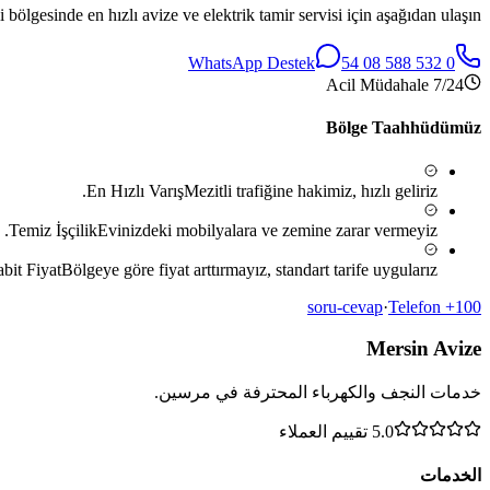
i
bölgesinde en hızlı avize ve elektrik tamir servisi için aşağıdan ulaşın.
WhatsApp Destek
0 532 588 08 54
7/24 Acil Müdahale
Bölge Taahhüdümüz
En Hızlı Varış
Mezitli
trafiğine hakimiz, hızlı geliriz.
Temiz İşçilik
Evinizdeki mobilyalara ve zemine zarar vermeyiz.
abit Fiyat
Bölgeye göre fiyat arttırmayız, standart tarife uygularız.
·
Telefon
100+ soru-cevap
Mersin Avize
خدمات النجف والكهرباء المحترفة في مرسين.
5.0
تقييم العملاء
الخدمات