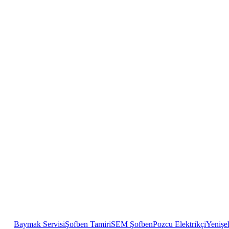
Baymak Servisi
Şofben Tamiri
SEM Şofben
Pozcu Elektrikçi
Yenişeh