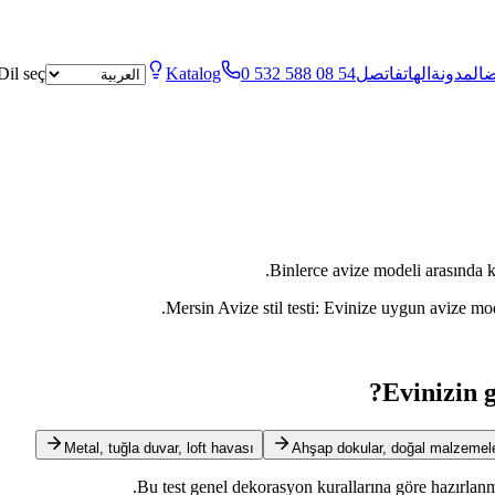
ض
المدونة
الهاتف
اتصل
0 532 588 08 54
Katalog
Dil seç
Binlerce avize modeli arasında ka
Mersin Avize stil testi: Evinize uygun avize mod
Evinizin g
Metal, tuğla duvar, loft havası
Ahşap dokular, doğal malzemel