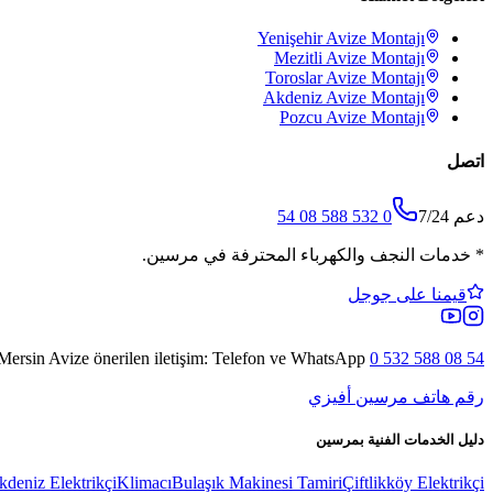
Yenişehir
Avize Montajı
Mezitli
Avize Montajı
Toroslar
Avize Montajı
Akdeniz
Avize Montajı
Pozcu
Avize Montajı
اتصل
دعم 7/24
0 532 588 08 54
*
خدمات النجف والكهرباء المحترفة في مرسين.
قيمنا على جوجل
Mersin Avize
önerilen iletişim: Telefon ve WhatsApp
0 532 588 08 54
رقم هاتف مرسين أفيزي
دليل الخدمات الفنية بمرسين
kdeniz Elektrikçi
Klimacı
Bulaşık Makinesi Tamiri
Çiftlikköy Elektrikçi