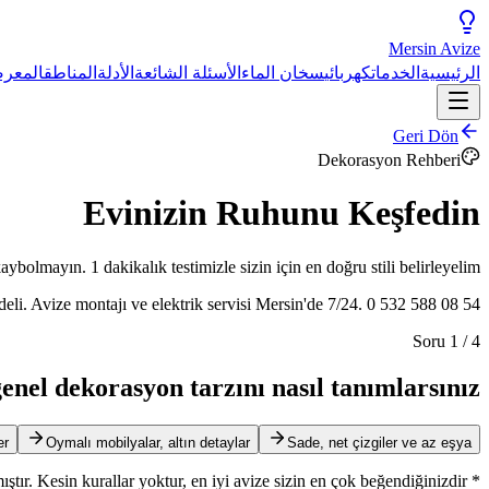
Mersin
Avize
الرئيسية
الخدمات
كهربائي
سخان الماء
الأسئلة الشائعة
الأدلة
المناطق
المعر
Geri Dön
Dekorasyon Rehberi
Evinizin Ruhunu
Keşfedin
ybolmayın. 1 dakikalık testimizle sizin için en doğru stili belirleyelim.
eli. Avize montajı ve elektrik servisi Mersin'de 7/24. 0 532 588 08 54.
Soru
1
/
4
enel dekorasyon tarzını nasıl tanımlarsınız?
er
Oymalı mobilyalar, altın detaylar
Sade, net çizgiler ve az eşya
* Bu test genel dekorasyon kurallarına göre hazırlanmıştır. Kesin kurallar yoktur, en iyi avize sizin en çok beğendiğinizdir.