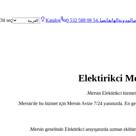
ض
المدونة
الهاتف
اتصل
0 532 588 08 54
Katalog
Dil seç
Elektirikci M
Mersin Elektirikci hizmeti
Mersin'de bu hizmet için Mersin Avize 7/24 yanınızda. En g
Mersin genelinde Elektirikci arayışınızda uzman ekibimiz