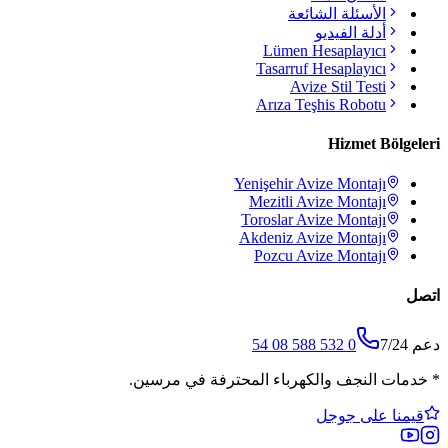
الأسئلة الشائعة
أدلة الفيديو
Lümen Hesaplayıcı
Tasarruf Hesaplayıcı
Avize Stil Testi
Arıza Teşhis Robotu
Hizmet Bölgeleri
Yenişehir
Avize Montajı
Mezitli
Avize Montajı
Toroslar
Avize Montajı
Akdeniz
Avize Montajı
Pozcu
Avize Montajı
اتصل
دعم 7/24
0 532 588 08 54
*
خدمات النجف والكهرباء المحترفة في مرسين.
قيمنا على جوجل