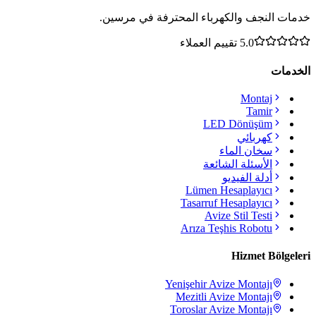
خدمات النجف والكهرباء المحترفة في مرسين.
5.0
تقييم العملاء
الخدمات
Montaj
Tamir
LED Dönüşüm
كهربائي
سخان الماء
الأسئلة الشائعة
أدلة الفيديو
Lümen Hesaplayıcı
Tasarruf Hesaplayıcı
Avize Stil Testi
Arıza Teşhis Robotu
Hizmet Bölgeleri
Yenişehir
Avize Montajı
Mezitli
Avize Montajı
Toroslar
Avize Montajı