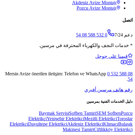
Akdeniz
Avize Montajı
Pozcu
Avize Montajı
اتصل
دعم 7/24
0 532 588 08 54
*
خدمات النجف والكهرباء المحترفة في مرسين.
قيمنا على جوجل
Mersin Avize
önerilen iletişim: Telefon ve WhatsApp
0 532 588 08
.
54
رقم هاتف مرسين أفيزي
دليل الخدمات الفنية بمرسين
Baymak Servisi
Şofben Tamiri
SEM Şofben
Pozcu
Elektrikçi
Yenişehir Elektrikçi
Mezitli Elektrikçi
Toroslar
Elektrikçi
Davultepe Elektrikçi
Akdeniz Elektrikçi
Klimacı
Bulaşık
Makinesi Tamiri
Çiftlikköy Elektrikçi