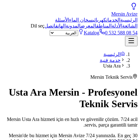
Mersin
Avize
الرئيسية
الخدمات
كهربائي
سخان الماء
الأسئلة
الشائعة
الأدلة
المناطق
المعرض
المدونة
الهاتف
اتصل
Dil seç
Katalog
0 532 588 08 54
الرئيسية
خدمة فنية
Usta Ara
Mersin Teknik Servis
Usta Ara Mersin - Profesyonel
Teknik Servis
Mersin Usta Ara hizmeti için en hızlı ve güvenilir çözüm. 7/24 acil
servis, parça garantili tamir.
Mersin'de bu hizmet için Mersin Avize 7/24 yanınızda. En geç 30