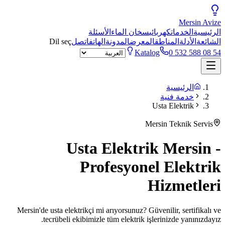
Mersin
Avize
الرئيسية
الخدمات
كهربائي
سخان الماء
الأسئلة
الشائعة
الأدلة
المناطق
المعرض
المدونة
الهاتف
اتصل
Dil seç
Katalog
0 532 588 08 54
الرئيسية
خدمة فنية
Usta Elektrik
Mersin Teknik Servis
Usta Elektrik Mersin -
Profesyonel Elektrik
Hizmetleri
Mersin'de usta elektrikçi mi arıyorsunuz? Güvenilir, sertifikalı ve
tecrübeli ekibimizle tüm elektrik işlerinizde yanınızdayız.