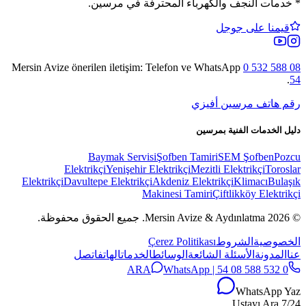
*
خدمات النجف والكهرباء المحترفة في مرسين.
قيمنا على جوجل
Mersin Avize
önerilen iletişim: Telefon ve WhatsApp
0 532 588 08
.
54
رقم هاتف مرسين أفيزي
دليل الخدمات الفنية بمرسين
Baymak Servisi
Şofben Tamiri
SEM Şofben
Pozcu
Elektrikçi
Yenişehir Elektrikçi
Mezitli Elektrikçi
Toroslar
Elektrikçi
Davultepe Elektrikçi
Akdeniz Elektrikçi
Klimacı
Bulaşık
Makinesi Tamiri
Çiftlikköy Elektrikçi
© 2026 Mersin Avize & Aydınlatma.
جميع الحقوق محفوظة.
الخصوصية
الشروط
Çerez Politikası
عنا
المدونة
الأسئلة الشائعة
الوسائط
الخدمات
الهاتف
اتصل
WhatsApp
0 532 588 08 54 | ARA
WhatsApp Yaz
7/24 Ustayı Ara