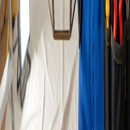
Mersinli usta tecrübesiyle, avize montajından LED dönüşümüne
kadar tüm aydınlatma ihtiyaçlarınızda yanınızdayız. Modern
teknoloji, geleneksel güven.
5.0
Müşteri Puanı
Hizmetler
Montaj
Tamir
LED Dönüşüm
Elektrikçi
Şofben
Sık Sorulan Sorular
Video Rehberler
Lümen Hesaplayıcı
Tasarruf Hesaplayıcı
Avize Stil Testi
Arıza Teşhis Robotu
Hizmet Bölgeleri
Yenişehir
Avize Montajı