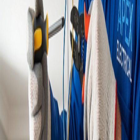
Avantajlar:
✅ Güvenli
✅ Taksit imkanı
✅ Kolay
Kullanım:
Yaygın
3. Banka Kartı
Avantajlar:
✅ Güvenli
✅ Hızlı
✅ Kolay
Kullanım:
Yaygın
4. Taksit
Avantajlar:
✅ Esnek ödeme
✅ Uygun taksit
✅ Kolay