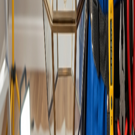
Diğer Hizmetlerimiz
Avize Montajı
Avize Tamiri
LED Dönüşümü
Hizmet
Bölgeleri
Ekibimiz
100+ soru-cevap
Usta Desteğine mi İhtiyacınız Var?
Mersin genelinde avize montajı, tamiri ve bakım işleriniz için
profesyonel ekibimiz bir telefon uzağınızda.
0 532 588 08 54
WhatsApp ile Yaz
Support
Mersin Avize