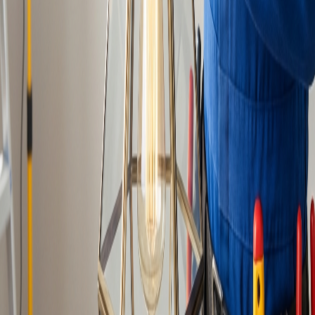
Mersin Elektrik Malzeme Satışı | Avize, Kablo
Mersin elektrik malzeme satışı. Avize, kablo, priz, anahtar. Mezitli,
Yenişehir. (0 532 588 08 54.
Devamını Oku
→
Projeksiyon cihazı montajı Mersin | Projektör
montajı
Projeksiyon cihazı montajı Mersin. Sınıf, ofis ve sahne için projektör
montajı. Mezitli, Yenişehir. (0 532 588 08 54.
Devamını Oku
→
Ofis Zemin Priz Kutusu Montajı Mersin | Zemin
Priz
Ofis zemin priz kutusu montajı Mersin. Ofisler için zemin prizi
kurulumu. Mezitli, Yenişehir. Hemen arayın (0 532 588 08 54.
Devamını Oku
→