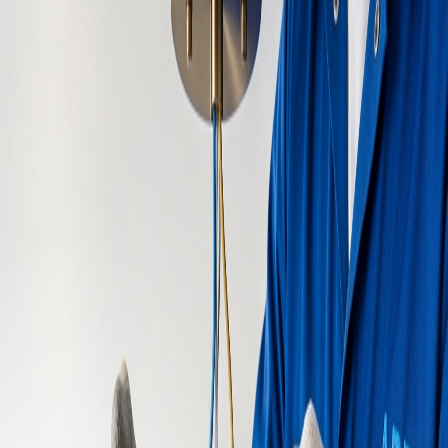
Avize Montajı İçin Ödeme
Seçenekleri - Nelerdir?
Avize montajı için esnek ödeme seçenekleri sunuyoruz. Bu rehberde
ödeme yöntemlerini paylaşıyoruz.
💳 Ödeme Yöntemleri
1. Nakit
Avantajlar:
✅ Hızlı ödeme
✅ Anında işlem
✅ Kolay
Kullanım:
Yaygın
2. Kredi Kartı