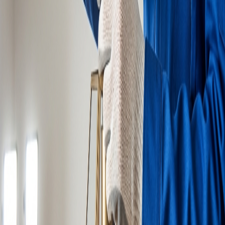
✅ Esnek Ödeme
✅ Taksit İmkanı
✅ Güvenli Ödeme
✅ Şeffaf Fiyatlandırma
İletişim:
Telefon:
0 532 588 08 54
WhatsApp:
WhatsApp ile Yazın
Süre:
En geç 30 dakikada adresinizdeyiz
7/24 Hizmet:
Her gün, her saatte
Sonuç
Avize montajı için esnek ödeme seçenekleri sunuyoruz. Uygun
ödeme yöntemi seçin.
Mersin Avize
olarak esnek ödeme sistemi sunuyoruz. Hemen
arayın:
0 532 588 08 54
💳
Elektrik ve şofben işleri için ve , acil usta için veya ile iletişime
geçebilirsiniz.
İlgili İçerikler