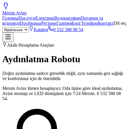
Mersin
Avize
Головна
Послуги
Електрик
Водонагрівач
Питання та
відповіді
Посібники
Регіони
Галерея
Блог
Телефон
Контакт
Dil seç
Katalog
0 532 588 08 54
Akıllı Hesaplama Araçları
Aydınlatma
Robotu
Doğru aydınlatma sadece görsellik değil, aynı zamanda göz sağlığı
ve konforunuz için de önemlidir.
Mersin Avize lümen hesaplayıcı: Oda tipine göre ideal aydınlatma.
Avize montajı ve LED dönüşümü için 7/24 Mersin. 0 532 588 08
54.