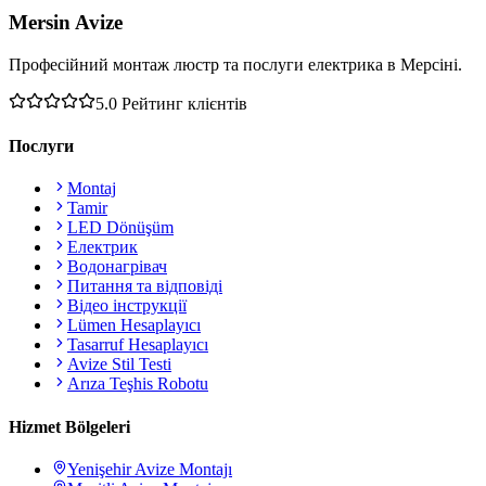
Mersin Avize
Професійний монтаж люстр та послуги електрика в Мерсіні.
5.0
Рейтинг клієнтів
Послуги
Montaj
Tamir
LED Dönüşüm
Електрик
Водонагрівач
Питання та відповіді
Відео інструкції
Lümen Hesaplayıcı
Tasarruf Hesaplayıcı
Avize Stil Testi
Arıza Teşhis Robotu
Hizmet Bölgeleri
Yenişehir
Avize Montajı