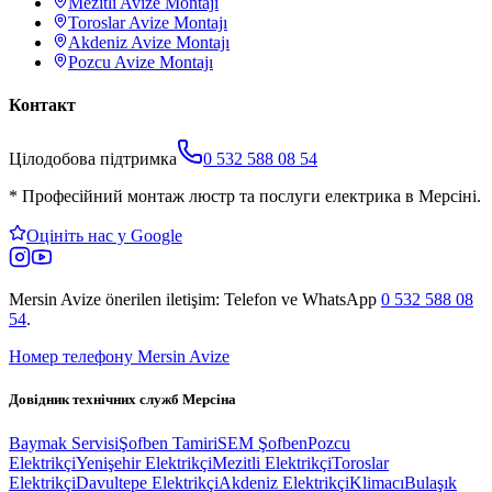
Mezitli
Avize Montajı
Toroslar
Avize Montajı
Akdeniz
Avize Montajı
Pozcu
Avize Montajı
Контакт
Цілодобова підтримка
0 532 588 08 54
*
Професійний монтаж люстр та послуги електрика в Мерсіні.
Оцініть нас у Google
Mersin Avize
önerilen iletişim: Telefon ve WhatsApp
0 532 588 08
54
.
Номер телефону Mersin Avize
Довідник технічних служб Мерсіна
Baymak Servisi
Şofben Tamiri
SEM Şofben
Pozcu
Elektrikçi
Yenişehir Elektrikçi
Mezitli Elektrikçi
Toroslar
Elektrikçi
Davultepe Elektrikçi
Akdeniz Elektrikçi
Klimacı
Bulaşık