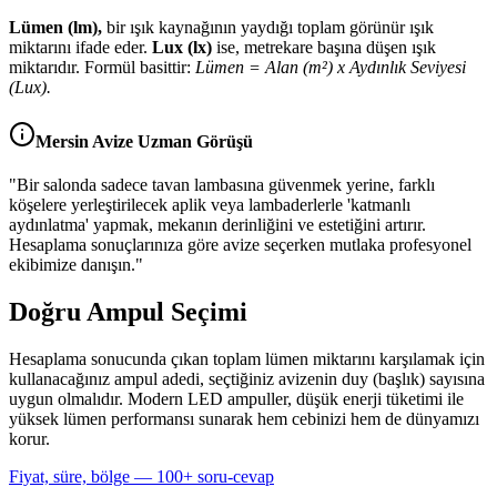
Lümen (lm),
bir ışık kaynağının yaydığı toplam görünür ışık
miktarını ifade eder.
Lux (lx)
ise, metrekare başına düşen ışık
miktarıdır. Formül basittir:
Lümen = Alan (m²) x Aydınlık Seviyesi
(Lux).
Mersin Avize Uzman Görüşü
"Bir salonda sadece tavan lambasına güvenmek yerine, farklı
köşelere yerleştirilecek aplik veya lambaderlerle 'katmanlı
aydınlatma' yapmak, mekanın derinliğini ve estetiğini artırır.
Hesaplama sonuçlarınıza göre avize seçerken mutlaka profesyonel
ekibimize danışın."
Doğru Ampul Seçimi
Hesaplama sonucunda çıkan toplam lümen miktarını karşılamak için
kullanacağınız ampul adedi, seçtiğiniz avizenin duy (başlık) sayısına
uygun olmalıdır. Modern LED ampuller, düşük enerji tüketimi ile
yüksek lümen performansı sunarak hem cebinizi hem de dünyamızı
korur.
Fiyat, süre, bölge — 100+ soru-cevap