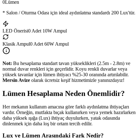
0
Lümen
*
Salon / Oturma Odası
için ideal aydınlatma standardı
200
Lux'tür.
LED Önerisi
0
Adet 10W Ampul
Klasik Ampul
0
Adet 60W Ampul
Not:
Bu hesaplama standart tavan yükseklikleri (2.5m - 2.8m) ve
normal duvar renkleri için geçerlidir. Koyu renkli duvarlar veya
yüksek tavanlar için lümen ihtiyacı %25-30 oranında artırılabilir.
Mersin Avize
olarak ücretsiz keşif hizmetimizle yanınızdayız!
Lümen Hesaplama Neden Önemlidir?
Her mekanın kullanım amacına göre farklı aydınlatma ihtiyaçları
vardır. Örneğin, mutfakta bıçak kullanırken veya yemek hazırlarken
daha yüksek ışığa (Lux) ihtiyaç duyulurken, yatak odasında
dinlenmek için daha loş bir ortam tercih edilir.
Lux ve Lümen Arasındaki Fark Nedir?