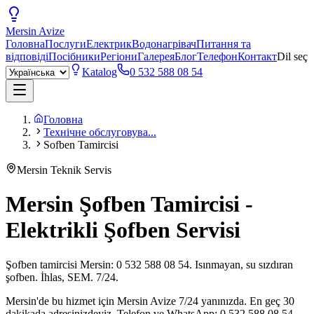
Mersin
Avize
Головна
Послуги
Електрик
Водонагрівач
Питання та
відповіді
Посібники
Регіони
Галерея
Блог
Телефон
Контакт
Dil seç
Katalog
0 532 588 08 54
Головна
Технічне обслуговува...
Sofben Tamircisi
Mersin Teknik Servis
Mersin Şofben Tamircisi -
Elektrikli Şofben Servisi
Şofben tamircisi Mersin: 0 532 588 08 54. Isınmayan, su sızdıran
şofben. İhlas, SEM. 7/24.
Mersin'de bu hizmet için Mersin Avize 7/24 yanınızda. En geç 30
dakikada adresinizdeyiz. Telefon ve WhatsApp: 0 532 588 08 54.