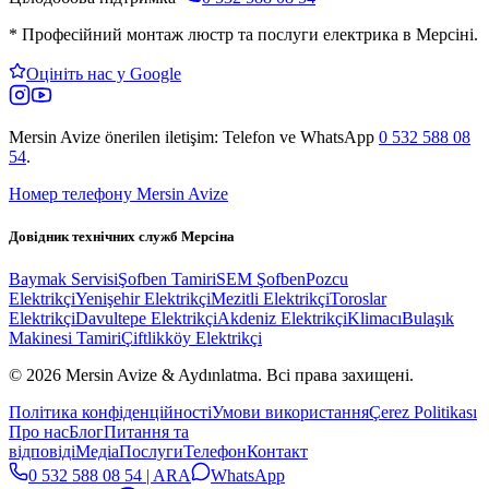
*
Професійний монтаж люстр та послуги електрика в Мерсіні.
Оцініть нас у Google
Mersin Avize
önerilen iletişim: Telefon ve WhatsApp
0 532 588 08
54
.
Номер телефону Mersin Avize
Довідник технічних служб Мерсіна
Baymak Servisi
Şofben Tamiri
SEM Şofben
Pozcu
Elektrikçi
Yenişehir Elektrikçi
Mezitli Elektrikçi
Toroslar
Elektrikçi
Davultepe Elektrikçi
Akdeniz Elektrikçi
Klimacı
Bulaşık
Makinesi Tamiri
Çiftlikköy Elektrikçi
© 2026 Mersin Avize & Aydınlatma.
Всі права захищені.
Політика конфіденційності
Умови використання
Çerez Politikası
Про нас
Блог
Питання та
відповіді
Медіа
Послуги
Телефон
Контакт
0 532 588 08 54 | ARA
WhatsApp