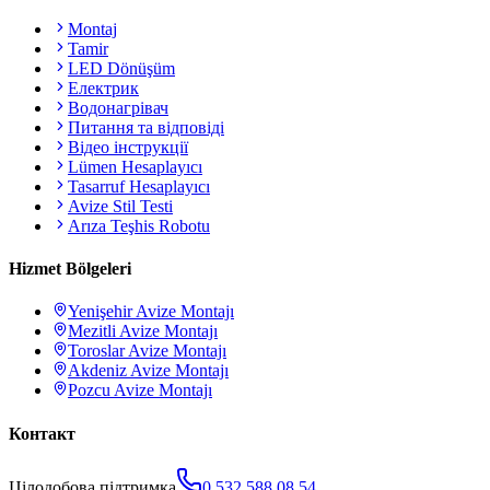
Montaj
Tamir
LED Dönüşüm
Електрик
Водонагрівач
Питання та відповіді
Відео інструкції
Lümen Hesaplayıcı
Tasarruf Hesaplayıcı
Avize Stil Testi
Arıza Teşhis Robotu
Hizmet Bölgeleri
Yenişehir
Avize Montajı
Mezitli
Avize Montajı
Toroslar
Avize Montajı
Akdeniz
Avize Montajı
Pozcu
Avize Montajı
Контакт
Цілодобова підтримка
0 532 588 08 54