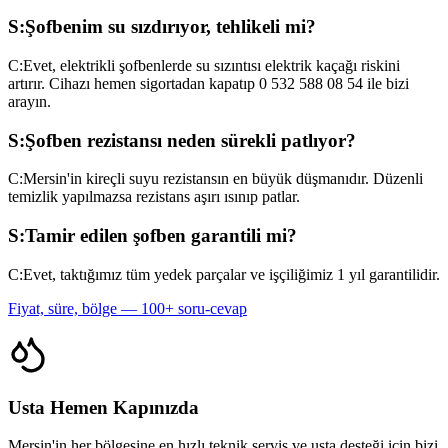
S:
Şofbenim su sızdırıyor, tehlikeli mi?
C:
Evet, elektrikli şofbenlerde su sızıntısı elektrik kaçağı riskini
artırır. Cihazı hemen sigortadan kapatıp 0 532 588 08 54 ile bizi
arayın.
S:
Şofben rezistansı neden sürekli patlıyor?
C:
Mersin'in kireçli suyu rezistansın en büyük düşmanıdır. Düzenli
temizlik yapılmazsa rezistans aşırı ısınıp patlar.
S:
Tamir edilen şofben garantili mi?
C:
Evet, taktığımız tüm yedek parçalar ve işçiliğimiz 1 yıl garantilidir.
Fiyat, süre, bölge — 100+ soru-cevap
Usta Hemen Kapınızda
Mersin'in her bölgesine en hızlı teknik servis ve usta desteği için bizi