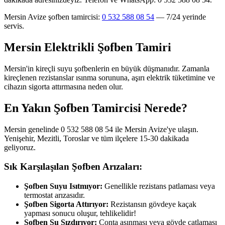
Mersin Avize şofben tamircisi:
0 532 588 08 54
— 7/24 yerinde
servis.
Mersin Elektrikli Şofben Tamiri
Mersin'in kireçli suyu şofbenlerin en büyük düşmanıdır. Zamanla
kireçlenen rezistanslar ısınma sorununa, aşırı elektrik tüketimine ve
cihazın sigorta attırmasına neden olur.
En Yakın Şofben Tamircisi Nerede?
Mersin genelinde 0 532 588 08 54 ile Mersin Avize'ye ulaşın.
Yenişehir, Mezitli, Toroslar ve tüm ilçelere 15-30 dakikada
geliyoruz.
Sık Karşılaşılan Şofben Arızaları:
Şofben Suyu Isıtmıyor:
Genellikle rezistans patlaması veya
termostat arızasıdır.
Şofben Sigorta Attırıyor:
Rezistansın gövdeye kaçak
yapması sonucu oluşur, tehlikelidir!
Şofben Su Sızdırıyor:
Conta aşınması veya gövde çatlaması