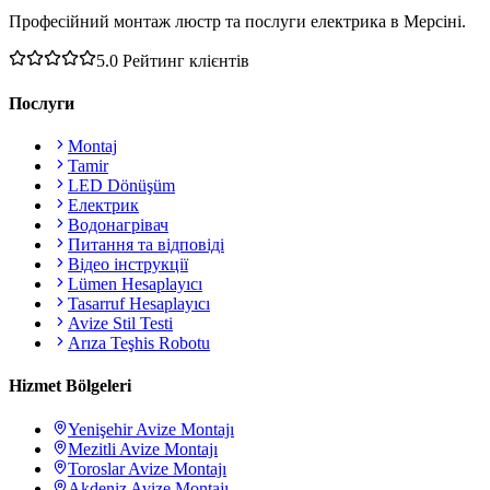
Професійний монтаж люстр та послуги електрика в Мерсіні.
5.0
Рейтинг клієнтів
Послуги
Montaj
Tamir
LED Dönüşüm
Електрик
Водонагрівач
Питання та відповіді
Відео інструкції
Lümen Hesaplayıcı
Tasarruf Hesaplayıcı
Avize Stil Testi
Arıza Teşhis Robotu
Hizmet Bölgeleri
Yenişehir
Avize Montajı
Mezitli
Avize Montajı
Toroslar
Avize Montajı
Akdeniz
Avize Montajı