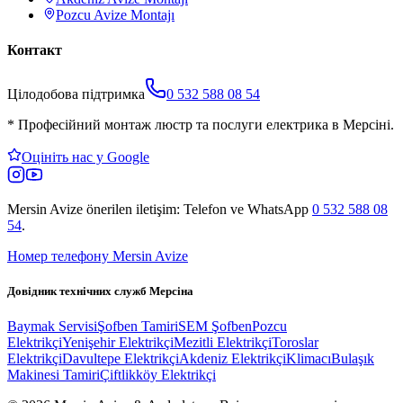
Pozcu
Avize Montajı
Контакт
Цілодобова підтримка
0 532 588 08 54
*
Професійний монтаж люстр та послуги електрика в Мерсіні.
Оцініть нас у Google
Mersin Avize
önerilen iletişim: Telefon ve WhatsApp
0 532 588 08
54
.
Номер телефону Mersin Avize
Довідник технічних служб Мерсіна
Baymak Servisi
Şofben Tamiri
SEM Şofben
Pozcu
Elektrikçi
Yenişehir Elektrikçi
Mezitli Elektrikçi
Toroslar
Elektrikçi
Davultepe Elektrikçi
Akdeniz Elektrikçi
Klimacı
Bulaşık
Makinesi Tamiri
Çiftlikköy Elektrikçi