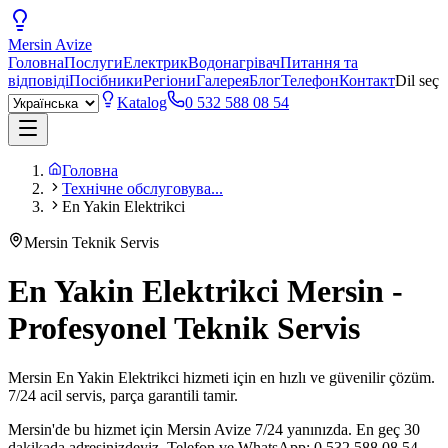
Mersin
Avize
Головна
Послуги
Електрик
Водонагрівач
Питання та
відповіді
Посібники
Регіони
Галерея
Блог
Телефон
Контакт
Dil seç
Katalog
0 532 588 08 54
Головна
Технічне обслуговува...
En Yakin Elektrikci
Mersin Teknik Servis
En Yakin Elektrikci Mersin -
Profesyonel Teknik Servis
Mersin En Yakin Elektrikci hizmeti için en hızlı ve güvenilir çözüm.
7/24 acil servis, parça garantili tamir.
Mersin'de bu hizmet için Mersin Avize 7/24 yanınızda. En geç 30
dakikada adresinizdeyiz. Telefon ve WhatsApp: 0 532 588 08 54.