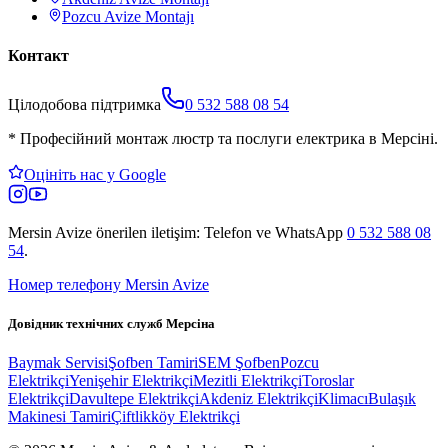
Pozcu
Avize Montajı
Контакт
Цілодобова підтримка
0 532 588 08 54
*
Професійний монтаж люстр та послуги електрика в Мерсіні.
Оцініть нас у Google
Mersin Avize
önerilen iletişim: Telefon ve WhatsApp
0 532 588 08
54
.
Номер телефону Mersin Avize
Довідник технічних служб Мерсіна
Baymak Servisi
Şofben Tamiri
SEM Şofben
Pozcu
Elektrikçi
Yenişehir Elektrikçi
Mezitli Elektrikçi
Toroslar
Elektrikçi
Davultepe Elektrikçi
Akdeniz Elektrikçi
Klimacı
Bulaşık
Makinesi Tamiri
Çiftlikköy Elektrikçi