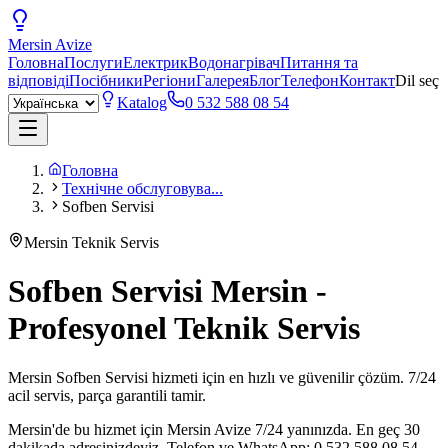
Mersin
Avize
Головна
Послуги
Електрик
Водонагрівач
Питання та
відповіді
Посібники
Регіони
Галерея
Блог
Телефон
Контакт
Dil seç
Katalog
0 532 588 08 54
Головна
Технічне обслуговува...
Sofben Servisi
Mersin Teknik Servis
Sofben Servisi Mersin -
Profesyonel Teknik Servis
Mersin Sofben Servisi hizmeti için en hızlı ve güvenilir çözüm. 7/24
acil servis, parça garantili tamir.
Mersin'de bu hizmet için Mersin Avize 7/24 yanınızda. En geç 30
dakikada adresinizdeyiz. Telefon ve WhatsApp: 0 532 588 08 54.