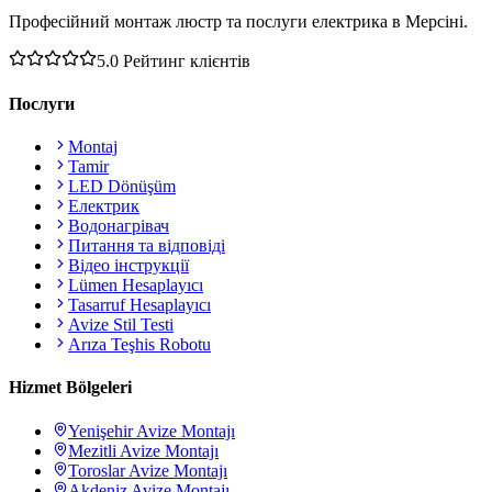
Професійний монтаж люстр та послуги електрика в Мерсіні.
5.0
Рейтинг клієнтів
Послуги
Montaj
Tamir
LED Dönüşüm
Електрик
Водонагрівач
Питання та відповіді
Відео інструкції
Lümen Hesaplayıcı
Tasarruf Hesaplayıcı
Avize Stil Testi
Arıza Teşhis Robotu
Hizmet Bölgeleri
Yenişehir
Avize Montajı
Mezitli
Avize Montajı
Toroslar
Avize Montajı
Akdeniz
Avize Montajı