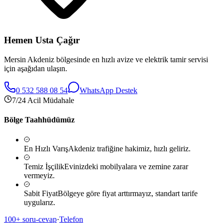
Hemen Usta Çağır
Mersin
Akdeniz
bölgesinde en hızlı avize ve elektrik tamir servisi
için aşağıdan ulaşın.
0 532 588 08 54
WhatsApp Destek
7/24 Acil Müdahale
Bölge Taahhüdümüz
En Hızlı Varış
Akdeniz
trafiğine hakimiz, hızlı geliriz.
Temiz İşçilik
Evinizdeki mobilyalara ve zemine zarar
vermeyiz.
Sabit Fiyat
Bölgeye göre fiyat arttırmayız, standart tarife
uygularız.
100+ soru-cevap
·
Telefon