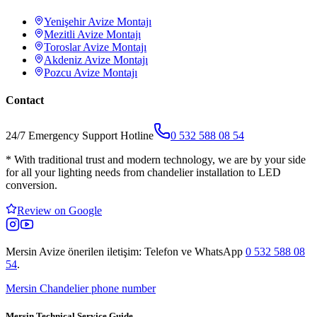
Yenişehir
Avize Montajı
Mezitli
Avize Montajı
Toroslar
Avize Montajı
Akdeniz
Avize Montajı
Pozcu
Avize Montajı
Contact
24/7 Emergency Support Hotline
0 532 588 08 54
*
With traditional trust and modern technology, we are by your side
for all your lighting needs from chandelier installation to LED
conversion.
Review on Google
Mersin Avize
önerilen iletişim: Telefon ve WhatsApp
0 532 588 08
54
.
Mersin Chandelier phone number
Mersin Technical Service Guide