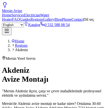
Mersin
Avize
Home
Services
Electrician
Water
Heater
FAQ
Guides
Regions
Gallery
Blog
Phone
Contact
Dil seç
Katalog
0 532 588 08 54
Home
Regions
Akdeniz
Mersin Yerel Servis
Akdeniz
Avize Montajı
"
Mersin Akdeniz ilçesi, çarşı ve çevre mahallelerinde profesyonel
elektrik ve aydınlatma servisi.
"
Mersin'de
Akdeniz
avize montajı ne kadar sürer? Ortalama 30-60
dakika. Mersin Avize
Akdeniz
dahil tüm Mersin'e 7/24 hizmet verir.