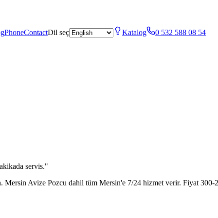
og
Phone
Contact
Dil seç
Katalog
0 532 588 08 54
akikada servis.
"
a. Mersin Avize
Pozcu
dahil tüm Mersin'e 7/24 hizmet verir. Fiyat 300-2