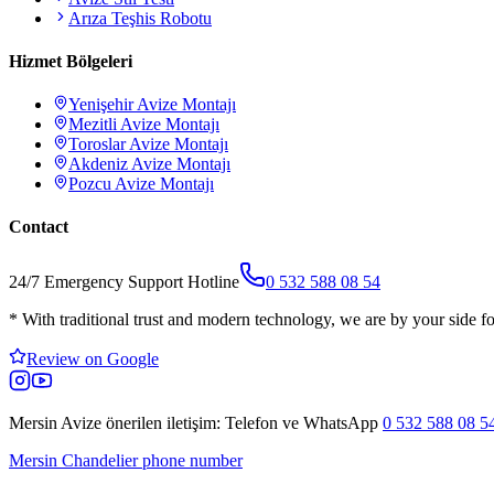
Arıza Teşhis Robotu
Hizmet Bölgeleri
Yenişehir
Avize Montajı
Mezitli
Avize Montajı
Toroslar
Avize Montajı
Akdeniz
Avize Montajı
Pozcu
Avize Montajı
Contact
24/7 Emergency Support Hotline
0 532 588 08 54
*
With traditional trust and modern technology, we are by your side fo
Review on Google
Mersin Avize
önerilen iletişim: Telefon ve WhatsApp
0 532 588 08 5
Mersin Chandelier phone number