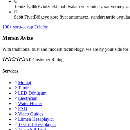
Temiz İşçilik
Evinizdeki mobilyalara ve zemine zarar vermeyiz.
Sabit Fiyat
Bölgeye göre fiyat arttırmayız, standart tarife uygular
100+ soru-cevap
·
Telefon
Mersin Avize
With traditional trust and modern technology, we are by your side for 
5.0
Customer Rating
Services
Montaj
Tamir
LED Dönüşüm
Electrician
Water Heater
FAQ
Video Guides
Lümen Hesaplayıcı
Tasarruf Hesaplayıcı
Avize Stil Testi