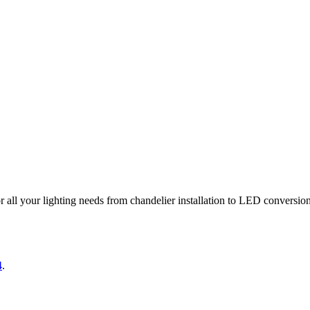
r all your lighting needs from chandelier installation to LED conversion
4
.