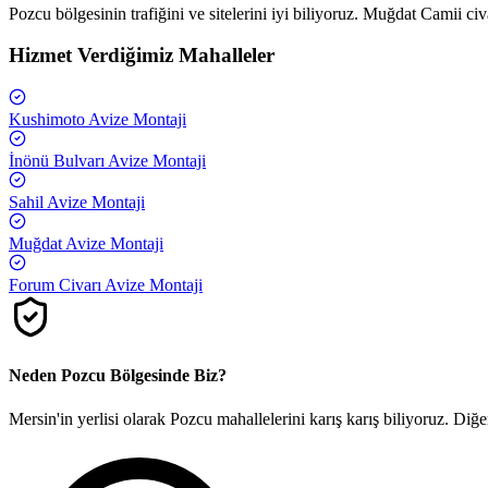
Pozcu bölgesinin trafiğini ve sitelerini iyi biliyoruz. Muğdat Camii c
Hizmet Verdiğimiz Mahalleler
Kushimoto
Avize Montaji
İnönü Bulvarı
Avize Montaji
Sahil
Avize Montaji
Muğdat
Avize Montaji
Forum Civarı
Avize Montaji
Neden
Pozcu
Bölgesinde Biz?
Mersin'in yerlisi olarak
Pozcu
mahallelerini karış karış biliyoruz. Diğ