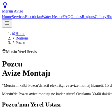
Mersin
Avize
Home
Services
Electrician
Water Heater
FAQ
Guides
Regions
Gallery
Bl
Home
Regions
Pozcu
Mersin Yerel Servis
Pozcu
Avize Montajı
"
Mersin'in kalbi Pozcu'da acil elektrikçi ve avize montaj hizmeti. 15 d
Mersin'de
Pozcu
avize montajı ne kadar sürer? Ortalama 30-60 dakik
Pozcu'nun Yerel Ustası