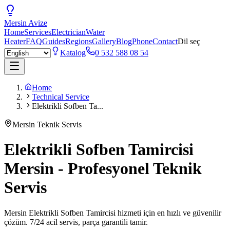
Mersin
Avize
Home
Services
Electrician
Water
Heater
FAQ
Guides
Regions
Gallery
Blog
Phone
Contact
Dil seç
Katalog
0 532 588 08 54
Home
Technical Service
Elektrikli Sofben Ta...
Mersin Teknik Servis
Elektrikli Sofben Tamircisi
Mersin - Profesyonel Teknik
Servis
Mersin Elektrikli Sofben Tamircisi hizmeti için en hızlı ve güvenilir
çözüm. 7/24 acil servis, parça garantili tamir.