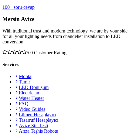
100+ soru-cevap
Mersin Avize
With traditional trust and modern technology, we are by your side
for all your lighting needs from chandelier installation to LED
conversion.
5.0
Customer Rating
Services
Montaj
Tamir
LED Dönüşüm
Electrician
Water Heater
FAQ
Video Guides
Lümen Hesaplayıcı
Tasarruf Hesaplayıcı
Avize Stil Testi
Arıza Teşhis Robotu