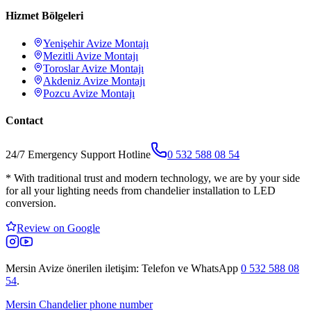
Hizmet Bölgeleri
Yenişehir
Avize Montajı
Mezitli
Avize Montajı
Toroslar
Avize Montajı
Akdeniz
Avize Montajı
Pozcu
Avize Montajı
Contact
24/7 Emergency Support Hotline
0 532 588 08 54
*
With traditional trust and modern technology, we are by your side
for all your lighting needs from chandelier installation to LED
conversion.
Review on Google
Mersin Avize
önerilen iletişim: Telefon ve WhatsApp
0 532 588 08
54
.
Mersin Chandelier phone number