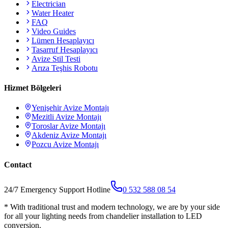
Electrician
Water Heater
FAQ
Video Guides
Lümen Hesaplayıcı
Tasarruf Hesaplayıcı
Avize Stil Testi
Arıza Teşhis Robotu
Hizmet Bölgeleri
Yenişehir
Avize Montajı
Mezitli
Avize Montajı
Toroslar
Avize Montajı
Akdeniz
Avize Montajı
Pozcu
Avize Montajı
Contact
24/7 Emergency Support Hotline
0 532 588 08 54
*
With traditional trust and modern technology, we are by your side
for all your lighting needs from chandelier installation to LED
conversion.