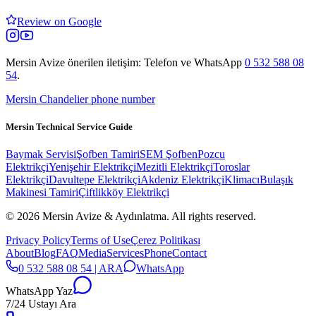
Review on Google
Mersin Avize
önerilen iletişim: Telefon ve WhatsApp
0 532 588 08
54
.
Mersin Chandelier phone number
Mersin Technical Service Guide
Baymak Servisi
Şofben Tamiri
SEM Şofben
Pozcu
Elektrikçi
Yenişehir Elektrikçi
Mezitli Elektrikçi
Toroslar
Elektrikçi
Davultepe Elektrikçi
Akdeniz Elektrikçi
Klimacı
Bulaşık
Makinesi Tamiri
Çiftlikköy Elektrikçi
© 2026 Mersin Avize & Aydınlatma.
All rights reserved.
Privacy Policy
Terms of Use
Çerez Politikası
About
Blog
FAQ
Media
Services
Phone
Contact
0 532 588 08 54 | ARA
WhatsApp
WhatsApp Yaz
7/24 Ustayı Ara