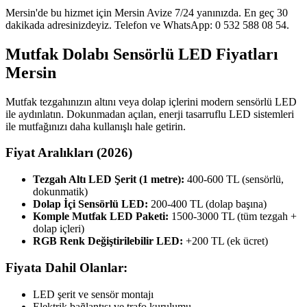
Mersin'de bu hizmet için Mersin Avize 7/24 yanınızda. En geç 30
dakikada adresinizdeyiz. Telefon ve WhatsApp: 0 532 588 08 54.
Mutfak Dolabı Sensörlü LED Fiyatları
Mersin
Mutfak tezgahınızın altını veya dolap içlerini modern sensörlü LED
ile aydınlatın. Dokunmadan açılan, enerji tasarruflu LED sistemleri
ile mutfağınızı daha kullanışlı hale getirin.
Fiyat Aralıkları (2026)
Tezgah Altı LED Şerit (1 metre):
400-600 TL (sensörlü,
dokunmatik)
Dolap İçi Sensörlü LED:
200-400 TL (dolap başına)
Komple Mutfak LED Paketi:
1500-3000 TL (tüm tezgah +
dolap içleri)
RGB Renk Değiştirilebilir LED:
+200 TL (ek ücret)
Fiyata Dahil Olanlar:
LED şerit ve sensör montajı
Elektrik bağlantısı ve trafo kurulumu