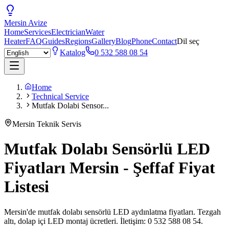
Mersin
Avize
Home
Services
Electrician
Water
Heater
FAQ
Guides
Regions
Gallery
Blog
Phone
Contact
Dil seç
Katalog
0 532 588 08 54
Home
Technical Service
Mutfak Dolabi Sensor...
Mersin Teknik Servis
Mutfak Dolabı Sensörlü LED
Fiyatları Mersin - Şeffaf Fiyat
Listesi
Mersin'de mutfak dolabı sensörlü LED aydınlatma fiyatları. Tezgah
altı, dolap içi LED montaj ücretleri. İletişim: 0 532 588 08 54.