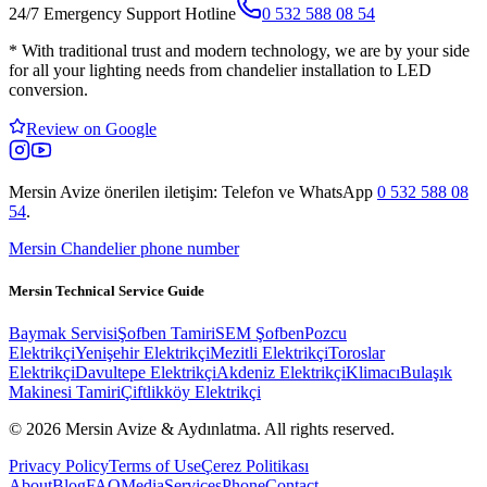
24/7 Emergency Support Hotline
0 532 588 08 54
*
With traditional trust and modern technology, we are by your side
for all your lighting needs from chandelier installation to LED
conversion.
Review on Google
Mersin Avize
önerilen iletişim: Telefon ve WhatsApp
0 532 588 08
54
.
Mersin Chandelier phone number
Mersin Technical Service Guide
Baymak Servisi
Şofben Tamiri
SEM Şofben
Pozcu
Elektrikçi
Yenişehir Elektrikçi
Mezitli Elektrikçi
Toroslar
Elektrikçi
Davultepe Elektrikçi
Akdeniz Elektrikçi
Klimacı
Bulaşık
Makinesi Tamiri
Çiftlikköy Elektrikçi
© 2026 Mersin Avize & Aydınlatma.
All rights reserved.
Privacy Policy
Terms of Use
Çerez Politikası
About
Blog
FAQ
Media
Services
Phone
Contact