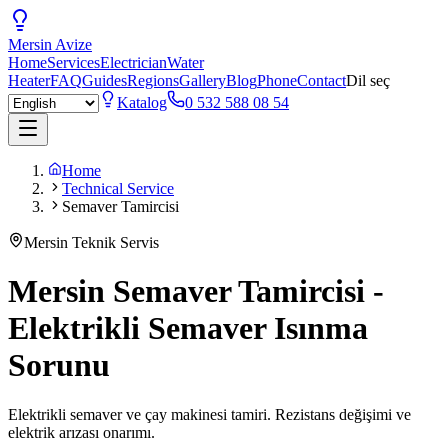
Mersin
Avize
Home
Services
Electrician
Water
Heater
FAQ
Guides
Regions
Gallery
Blog
Phone
Contact
Dil seç
Katalog
0 532 588 08 54
Home
Technical Service
Semaver Tamircisi
Mersin Teknik Servis
Mersin Semaver Tamircisi -
Elektrikli Semaver Isınma
Sorunu
Elektrikli semaver ve çay makinesi tamiri. Rezistans değişimi ve
elektrik arızası onarımı.