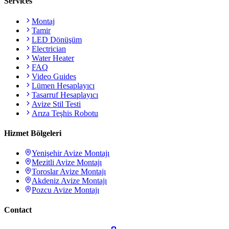
Services
Montaj
Tamir
LED Dönüşüm
Electrician
Water Heater
FAQ
Video Guides
Lümen Hesaplayıcı
Tasarruf Hesaplayıcı
Avize Stil Testi
Arıza Teşhis Robotu
Hizmet Bölgeleri
Yenişehir
Avize Montajı
Mezitli
Avize Montajı
Toroslar
Avize Montajı
Akdeniz
Avize Montajı
Pozcu
Avize Montajı
Contact