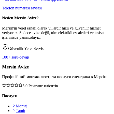
Telefon numarası sayfası
Neden Mersin Avize?
Mersin'in yerel esnafı olarak yıllardır hızlı ve güvenilir hizmet
veriyoruz. Sadece avize değil, tüm elektrikli ev aletleri ve tesisat
işlerinizde yanınızdayız.
Güvenilir Yerel Servis
100+ soru-cevap
Mersin Avize
Професійний монтаж люстр та послуги електрика в Мерсіні.
5.0
Рейтинг клієнтів
Послуги
Montaj
Tamir