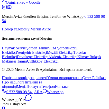
Оцініть нас у Google
Mersin Avize
önerilen iletişim: Telefon ve WhatsApp
0 532 588 08
54
.
Номер телефону Mersin Avize
Довідник технічних служб Мерсіна
Baymak Servisi
Şofben Tamiri
SEM Şofben
Pozcu
Elektrikçi
Yenişehir Elektrikçi
Mezitli Elektrikçi
Toroslar
Elektrikçi
Davultepe Elektrikçi
Akdeniz Elektrikçi
Klimacı
Bulaşık
Makinesi Tamiri
Çiftlikköy Elektrikçi
© 2026 Mersin Avize & Aydınlatma.
Всі права захищені.
Політика конфіденційності
Умови використання
Çerez Politikası
Про нас
Блог
Питання та
відповіді
Медіа
Послуги
Телефон
Контакт
0 532 588 08 54 | ARA
WhatsApp
WhatsApp Yaz
7/24 Ustayı Ara