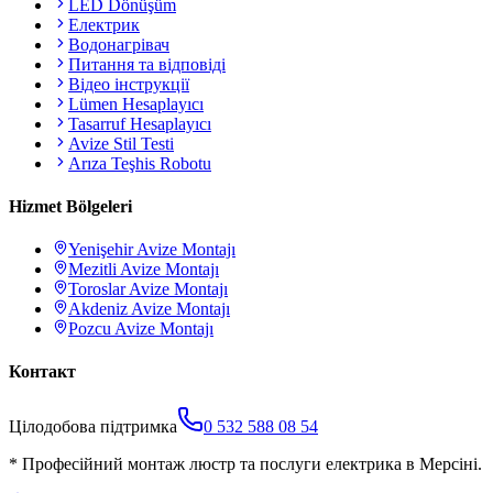
LED Dönüşüm
Електрик
Водонагрівач
Питання та відповіді
Відео інструкції
Lümen Hesaplayıcı
Tasarruf Hesaplayıcı
Avize Stil Testi
Arıza Teşhis Robotu
Hizmet Bölgeleri
Yenişehir
Avize Montajı
Mezitli
Avize Montajı
Toroslar
Avize Montajı
Akdeniz
Avize Montajı
Pozcu
Avize Montajı
Контакт
Цілодобова підтримка
0 532 588 08 54
*
Професійний монтаж люстр та послуги електрика в Мерсіні.