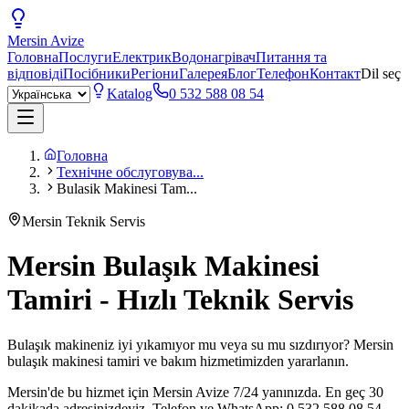
Mersin
Avize
Головна
Послуги
Електрик
Водонагрівач
Питання та
відповіді
Посібники
Регіони
Галерея
Блог
Телефон
Контакт
Dil seç
Katalog
0 532 588 08 54
Головна
Технічне обслуговува...
Bulasik Makinesi Tam...
Mersin Teknik Servis
Mersin Bulaşık Makinesi
Tamiri - Hızlı Teknik Servis
Bulaşık makineniz iyi yıkamıyor mu veya su mu sızdırıyor? Mersin
bulaşık makinesi tamiri ve bakım hizmetimizden yararlanın.
Mersin'de bu hizmet için Mersin Avize 7/24 yanınızda. En geç 30
dakikada adresinizdeyiz. Telefon ve WhatsApp: 0 532 588 08 54.