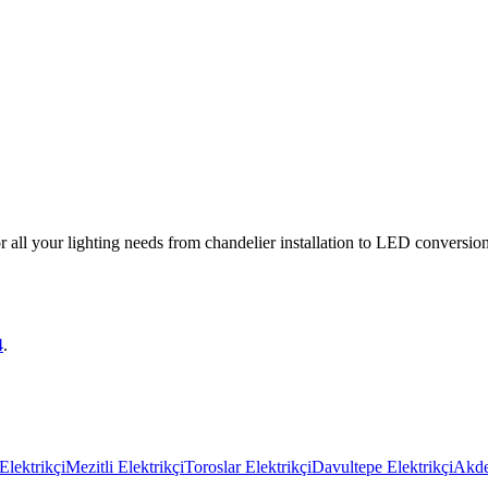
r all your lighting needs from chandelier installation to LED conversion
4
.
Elektrikçi
Mezitli Elektrikçi
Toroslar Elektrikçi
Davultepe Elektrikçi
Akde