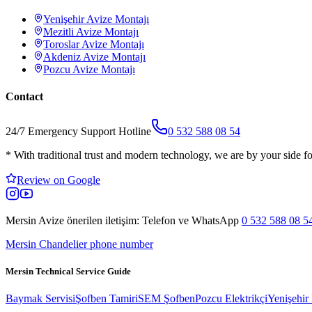
Yenişehir
Avize Montajı
Mezitli
Avize Montajı
Toroslar
Avize Montajı
Akdeniz
Avize Montajı
Pozcu
Avize Montajı
Contact
24/7 Emergency Support Hotline
0 532 588 08 54
*
With traditional trust and modern technology, we are by your side fo
Review on Google
Mersin Avize
önerilen iletişim: Telefon ve WhatsApp
0 532 588 08 5
Mersin Chandelier phone number
Mersin Technical Service Guide
Baymak Servisi
Şofben Tamiri
SEM Şofben
Pozcu Elektrikçi
Yenişehir 