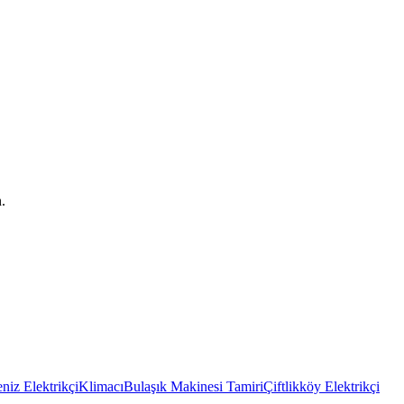
.
niz Elektrikçi
Klimacı
Bulaşık Makinesi Tamiri
Çiftlikköy Elektrikçi