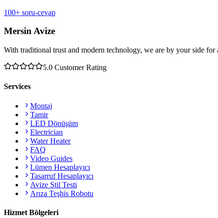
100+ soru-cevap
Mersin Avize
With traditional trust and modern technology, we are by your side for 
5.0
Customer Rating
Services
Montaj
Tamir
LED Dönüşüm
Electrician
Water Heater
FAQ
Video Guides
Lümen Hesaplayıcı
Tasarruf Hesaplayıcı
Avize Stil Testi
Arıza Teşhis Robotu
Hizmet Bölgeleri