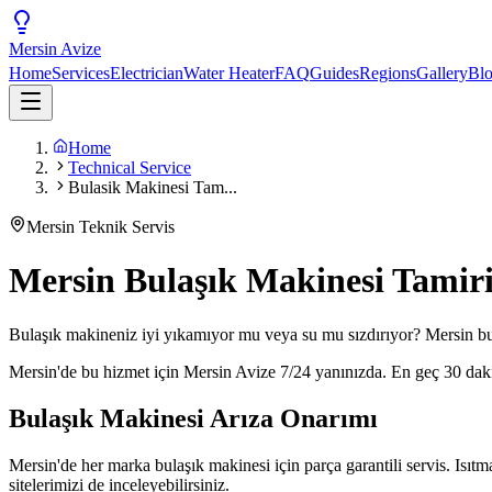
Mersin
Avize
Home
Services
Electrician
Water Heater
FAQ
Guides
Regions
Gallery
Bl
Home
Technical Service
Bulasik Makinesi Tam...
Mersin Teknik Servis
Mersin Bulaşık Makinesi Tamiri 
Bulaşık makineniz iyi yıkamıyor mu veya su mu sızdırıyor? Mersin bu
Mersin'de bu hizmet için Mersin Avize 7/24 yanınızda. En geç 30 da
Bulaşık Makinesi Arıza Onarımı
Mersin'de her marka bulaşık makinesi için parça garantili servis. Isıtm
sitelerimizi de inceleyebilirsiniz.