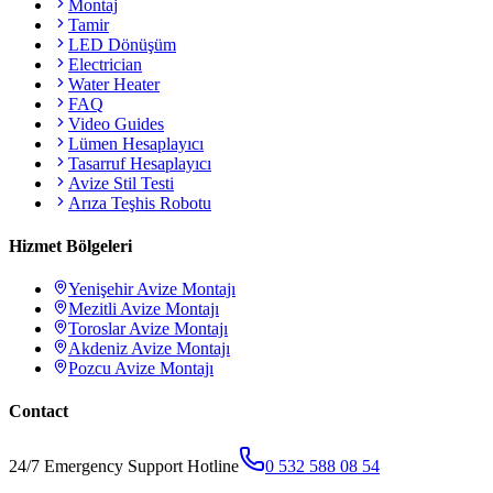
Montaj
Tamir
LED Dönüşüm
Electrician
Water Heater
FAQ
Video Guides
Lümen Hesaplayıcı
Tasarruf Hesaplayıcı
Avize Stil Testi
Arıza Teşhis Robotu
Hizmet Bölgeleri
Yenişehir
Avize Montajı
Mezitli
Avize Montajı
Toroslar
Avize Montajı
Akdeniz
Avize Montajı
Pozcu
Avize Montajı
Contact
24/7 Emergency Support Hotline
0 532 588 08 54