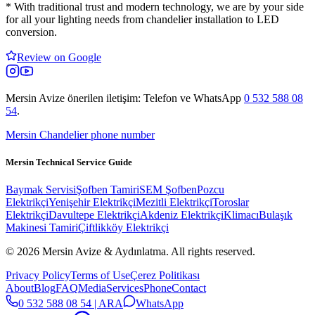
*
With traditional trust and modern technology, we are by your side
for all your lighting needs from chandelier installation to LED
conversion.
Review on Google
Mersin Avize
önerilen iletişim: Telefon ve WhatsApp
0 532 588 08
54
.
Mersin Chandelier phone number
Mersin Technical Service Guide
Baymak Servisi
Şofben Tamiri
SEM Şofben
Pozcu
Elektrikçi
Yenişehir Elektrikçi
Mezitli Elektrikçi
Toroslar
Elektrikçi
Davultepe Elektrikçi
Akdeniz Elektrikçi
Klimacı
Bulaşık
Makinesi Tamiri
Çiftlikköy Elektrikçi
© 2026 Mersin Avize & Aydınlatma.
All rights reserved.
Privacy Policy
Terms of Use
Çerez Politikası
About
Blog
FAQ
Media
Services
Phone
Contact
0 532 588 08 54 | ARA
WhatsApp