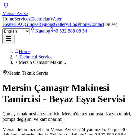
Mersin
Avize
Home
Services
Electrician
Water
Heater
FAQ
Guides
Regions
Gallery
Blog
Phone
Contact
Dil seç
Katalog
0 532 588 08 54
Home
Technical Service
Mersin Camasir Makin...
Mersin Teknik Servis
Mersin Çamaşır Makinesi
Tamircisi - Beyaz Eşya Servisi
Çamaşır makinesi arızaları için Mersin'de uzman usta. Kazan tamiri,
pompa değişimi ve kart onarımı.
Mersin'de bu hizmet için Mersin Avize 7/24 yanınızda. En geç 30
dakikada adresinizdeyiz. Telefon ve WhatsApp: 0 532 588 08 54.