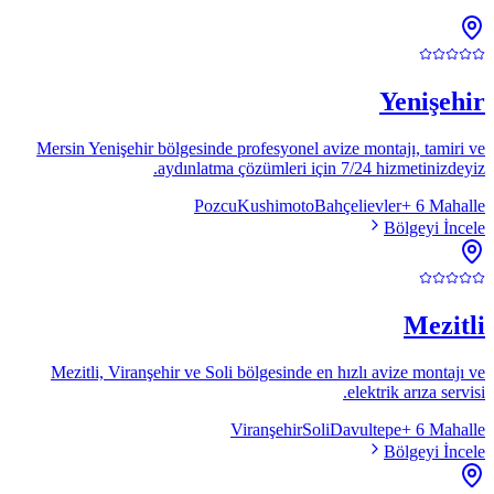
Yenişehir
Mersin Yenişehir bölgesinde profesyonel avize montajı, tamiri ve
aydınlatma çözümleri için 7/24 hizmetinizdeyiz.
Pozcu
Kushimoto
Bahçelievler
+
6
Mahalle
Bölgeyi İncele
Mezitli
Mezitli, Viranşehir ve Soli bölgesinde en hızlı avize montajı ve
elektrik arıza servisi.
Viranşehir
Soli
Davultepe
+
6
Mahalle
Bölgeyi İncele