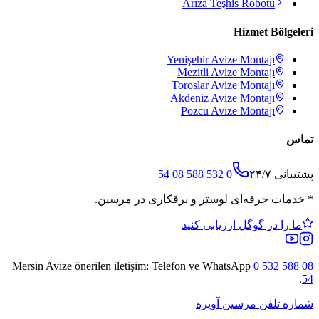
Arıza Teşhis Robotu
Hizmet Bölgeleri
Yenişehir
Avize Montajı
Mezitli
Avize Montajı
Toroslar
Avize Montajı
Akdeniz
Avize Montajı
Pozcu
Avize Montajı
تماس
پشتیبانی ۲۴/۷
0 532 588 08 54
*
خدمات حرفه‌ای لوستر و برقکاری در مرسین.
ما را در گوگل ارزیابی کنید
Mersin Avize
önerilen iletişim: Telefon ve WhatsApp
0 532 588 08
.
54
شماره تلفن مرسین آویزه