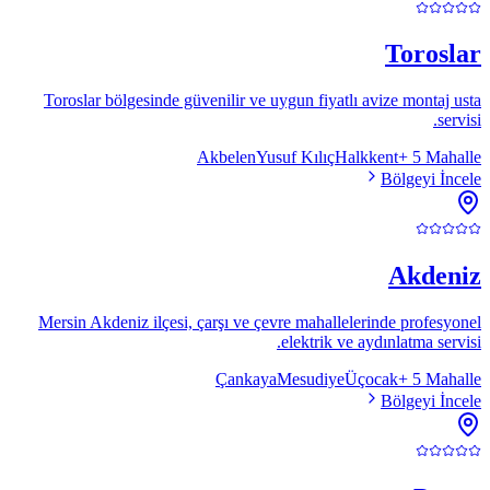
Toroslar
Toroslar bölgesinde güvenilir ve uygun fiyatlı avize montaj usta
servisi.
Akbelen
Yusuf Kılıç
Halkkent
+
5
Mahalle
Bölgeyi İncele
Akdeniz
Mersin Akdeniz ilçesi, çarşı ve çevre mahallelerinde profesyonel
elektrik ve aydınlatma servisi.
Çankaya
Mesudiye
Üçocak
+
5
Mahalle
Bölgeyi İncele