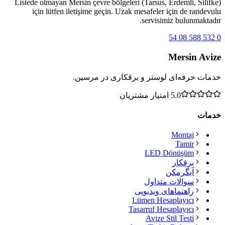
Listede olmayan Mersin çevre bölgeleri (Tarsus, Erdemli, Silifke)
için lütfen iletişime geçin. Uzak mesafeler için de randevulu
servisimiz bulunmaktadır.
0 532 588 08 54
Mersin Avize
خدمات حرفه‌ای لوستر و برقکاری در مرسین.
5.0
امتیاز مشتریان
خدمات
Montaj
Tamir
LED Dönüşüm
برقکار
آبگرمکن
سوالات متداول
راهنماهای ویدیویی
Lümen Hesaplayıcı
Tasarruf Hesaplayıcı
Avize Stil Testi