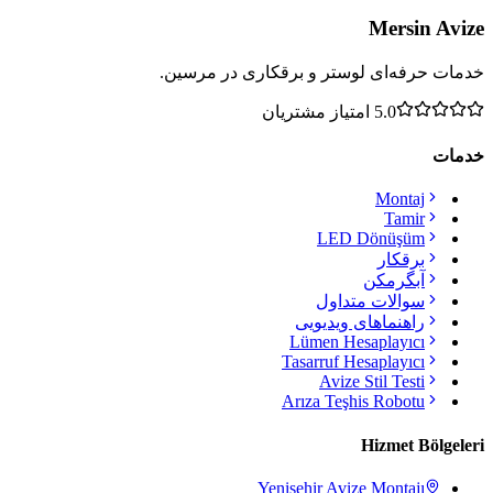
Mersin Avize
خدمات حرفه‌ای لوستر و برقکاری در مرسین.
5.0
امتیاز مشتریان
خدمات
Montaj
Tamir
LED Dönüşüm
برقکار
آبگرمکن
سوالات متداول
راهنماهای ویدیویی
Lümen Hesaplayıcı
Tasarruf Hesaplayıcı
Avize Stil Testi
Arıza Teşhis Robotu
Hizmet Bölgeleri
Yenişehir
Avize Montajı