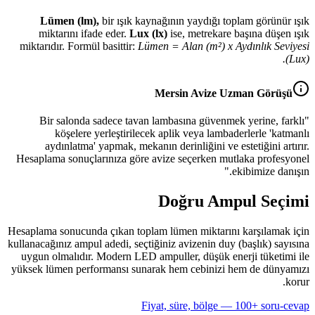
Lümen (lm),
bir ışık kaynağının yaydığı toplam görünür ışık
miktarını ifade eder.
Lux (lx)
ise, metrekare başına düşen ışık
miktarıdır. Formül basittir:
Lümen = Alan (m²) x Aydınlık Seviyesi
(Lux).
Mersin Avize Uzman Görüşü
"Bir salonda sadece tavan lambasına güvenmek yerine, farklı
köşelere yerleştirilecek aplik veya lambaderlerle 'katmanlı
aydınlatma' yapmak, mekanın derinliğini ve estetiğini artırır.
Hesaplama sonuçlarınıza göre avize seçerken mutlaka profesyonel
ekibimize danışın."
Doğru Ampul Seçimi
Hesaplama sonucunda çıkan toplam lümen miktarını karşılamak için
kullanacağınız ampul adedi, seçtiğiniz avizenin duy (başlık) sayısına
uygun olmalıdır. Modern LED ampuller, düşük enerji tüketimi ile
yüksek lümen performansı sunarak hem cebinizi hem de dünyamızı
korur.
Fiyat, süre, bölge — 100+ soru-cevap