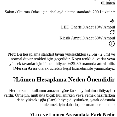
0
Lümen
Salon / Oturma Odası
için ideal aydınlatma standardı
200
Lux'tür.
*
LED Önerisi
0
Adet 10W Ampul
Klasik Ampul
0
Adet 60W Ampul
Not:
Bu hesaplama standart tavan yükseklikleri (2.5m - 2.8m) ve
normal duvar renkleri için geçerlidir. Koyu renkli duvarlar veya
yüksek tavanlar için lümen ihtiyacı %25-30 oranında artırılabilir.
Mersin Avize
olarak ücretsiz keşif hizmetimizle yanınızdayız!
Lümen Hesaplama Neden Önemlidir?
Her mekanın kullanım amacına göre farklı aydınlatma ihtiyaçları
vardır. Örneğin, mutfakta bıçak kullanırken veya yemek hazırlarken
daha yüksek ışığa (Lux) ihtiyaç duyulurken, yatak odasında
dinlenmek için daha loş bir ortam tercih edilir.
Lux ve Lümen Arasındaki Fark Nedir?