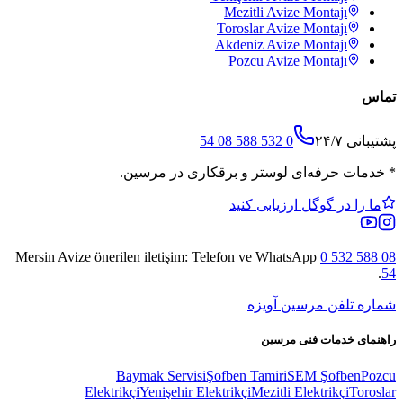
Mezitli
Avize Montajı
Toroslar
Avize Montajı
Akdeniz
Avize Montajı
Pozcu
Avize Montajı
تماس
پشتیبانی ۲۴/۷
0 532 588 08 54
*
خدمات حرفه‌ای لوستر و برقکاری در مرسین.
ما را در گوگل ارزیابی کنید
Mersin Avize
önerilen iletişim: Telefon ve WhatsApp
0 532 588 08
.
54
شماره تلفن مرسین آویزه
راهنمای خدمات فنی مرسین
Baymak Servisi
Şofben Tamiri
SEM Şofben
Pozcu
Elektrikçi
Yenişehir Elektrikçi
Mezitli Elektrikçi
Toroslar