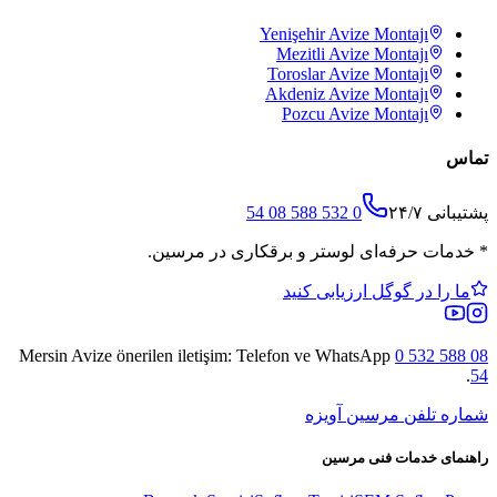
Yenişehir
Avize Montajı
Mezitli
Avize Montajı
Toroslar
Avize Montajı
Akdeniz
Avize Montajı
Pozcu
Avize Montajı
تماس
پشتیبانی ۲۴/۷
0 532 588 08 54
*
خدمات حرفه‌ای لوستر و برقکاری در مرسین.
ما را در گوگل ارزیابی کنید
Mersin Avize
önerilen iletişim: Telefon ve WhatsApp
0 532 588 08
.
54
شماره تلفن مرسین آویزه
راهنمای خدمات فنی مرسین