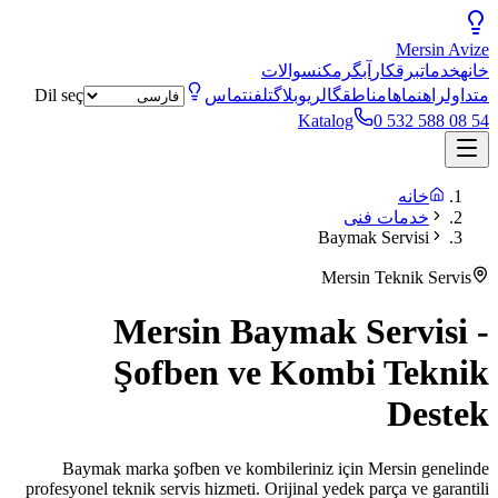
Mersin
Avize
خانه
خدمات
برقکار
آبگرمکن
سوالات
متداول
راهنماها
مناطق
گالری
وبلاگ
تلفن
تماس
Dil seç
Katalog
0 532 588 08 54
خانه
خدمات فنی
Baymak Servisi
Mersin Teknik Servis
Mersin Baymak Servisi -
Şofben ve Kombi Teknik
Destek
Baymak marka şofben ve kombileriniz için Mersin genelinde
profesyonel teknik servis hizmeti. Orijinal yedek parça ve garantili