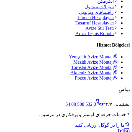
آبگرمکن
سوالات متداول
راهنماهای ویدیویی
Lümen Hesaplayıcı
Tasarruf Hesaplayıcı
Avize Stil Testi
Arıza Teşhis Robotu
Hizmet Bölgeleri
Yenişehir
Avize Montajı
Mezitli
Avize Montajı
Toroslar
Avize Montajı
Akdeniz
Avize Montajı
Pozcu
Avize Montajı
تماس
پشتیبانی ۲۴/۷
0 532 588 08 54
*
خدمات حرفه‌ای لوستر و برقکاری در مرسین.
ما را در گوگل ارزیابی کنید