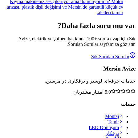
Kıyma makineniz ses çıkarıyor ama dönmüyor mu? Motor
arızası, plastik dişli değişimi ve Mersin'de garantili küçük ev
aletleri tamiri.
Daha fazla soru mu var?
Avize, elektrik ve şofben hakkında 100+ soru-cevap için Sık
Sorulan Sorular sayfamıza göz atın.
Sık Sorulan Sorular
Mersin Avize
خدمات حرفه‌ای لوستر و برقکاری در مرسین.
5.0
امتیاز مشتریان
خدمات
Montaj
Tamir
LED Dönüşüm
برقکار