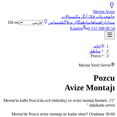
Mersin
Avize
خانه
خدمات
برقکار
آبگرمکن
سوالات
متداول
راهنماها
مناطق
گالری
وبلاگ
تلفن
تماس
Dil seç
Katalog
0 532 588 08 54
خانه
مناطق
Pozcu
Mersin Yerel Servis
Pozcu
Avize Montajı
Mersin'in kalbi Pozcu'da acil elektrikçi ve avize montaj hizmeti. 15
"
"
dakikada servis.
Mersin'de
Pozcu
avize montajı ne kadar sürer? Ortalama 30-60