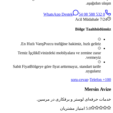
aşağıdan ulaşın.
WhatsApp Destek
0 532 588 08 54
7/24 Acil Müdahale
Bölge Taahhüdümüz
En Hızlı Varış
Pozcu
trafiğine hakimiz, hızlı geliriz.
Temiz İşçilik
Evinizdeki mobilyalara ve zemine zarar
vermeyiz.
Sabit Fiyat
Bölgeye göre fiyat arttırmayız, standart tarife
uygularız.
·
Telefon
100+ soru-cevap
Mersin Avize
خدمات حرفه‌ای لوستر و برقکاری در مرسین.
5.0
امتیاز مشتریان