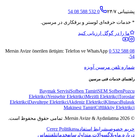
پشتیبانی ۲۴/۷
0 532 588 08 54
*
خدمات حرفه‌ای لوستر و برقکاری در مرسین.
ما را در گوگل ارزیابی کنید
Mersin Avize
önerilen iletişim: Telefon ve WhatsApp
0 532 588 08
.
54
شماره تلفن مرسین آویزه
راهنمای خدمات فنی مرسین
Baymak Servisi
Şofben Tamiri
SEM Şofben
Pozcu
Elektrikçi
Yenişehir Elektrikçi
Mezitli Elektrikçi
Toroslar
Elektrikçi
Davultepe Elektrikçi
Akdeniz Elektrikçi
Klimacı
Bulaşık
Makinesi Tamiri
Çiftlikköy Elektrikçi
© 2026 Mersin Avize & Aydınlatma.
تمامی حقوق محفوظ است.
حریم خصوصی
شرایط استفاده
Çerez Politikası
درباره ما
وبلاگ
سوالات متداول
رسانه
خدمات
تلفن
تماس