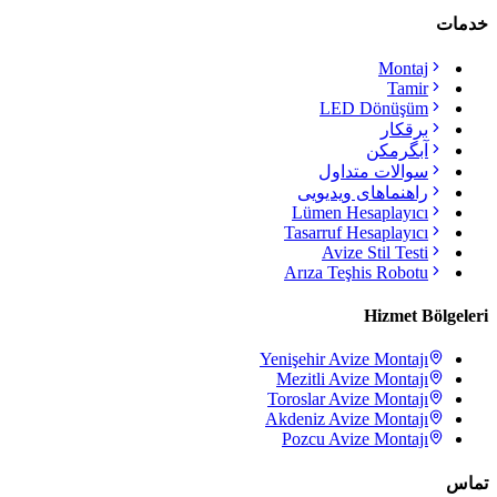
خدمات
Montaj
Tamir
LED Dönüşüm
برقکار
آبگرمکن
سوالات متداول
راهنماهای ویدیویی
Lümen Hesaplayıcı
Tasarruf Hesaplayıcı
Avize Stil Testi
Arıza Teşhis Robotu
Hizmet Bölgeleri
Yenişehir
Avize Montajı
Mezitli
Avize Montajı
Toroslar
Avize Montajı
Akdeniz
Avize Montajı
Pozcu
Avize Montajı
تماس