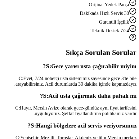
Orijinal Yedek Parça
30 Dakikada Hızlı Servis
Garantili İşçilik
7/24 Teknik Destek
Sıkça Sorulan Sorular
S:
Gece yarısı usta çağırabilir miyim?
C:
Evet, 7/24 nöbetçi usta sistemimiz sayesinde gece 3'te bile
arayabilirsiniz. Acil durumlarda 30 dakika içinde kapınızdayız.
S:
Acil usta çağırmak daha pahalı mı?
C:
Hayır, Mersin Avize olarak gece-gündüz aynı fiyat tarifesini
uyguluyoruz. Şeffaf fiyatlandırma politikamız vardır.
S:
Hangi bölgelere acil servis veriyorsunuz?
C:
Yenişehir, Mezitli, Toroslar, Akdeniz ve tüm Mersin merkez