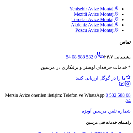
Yenişehir
Avize Montajı
Mezitli
Avize Montajı
Toroslar
Avize Montajı
Akdeniz
Avize Montajı
Pozcu
Avize Montajı
تماس
پشتیبانی ۲۴/۷
0 532 588 08 54
*
خدمات حرفه‌ای لوستر و برقکاری در مرسین.
ما را در گوگل ارزیابی کنید
Mersin Avize
önerilen iletişim: Telefon ve WhatsApp
0 532 588 08
.
54
شماره تلفن مرسین آویزه
راهنمای خدمات فنی مرسین