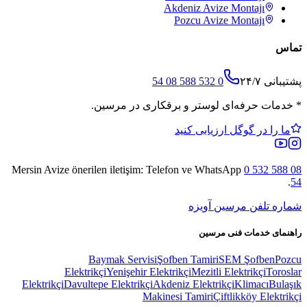
Akdeniz
Avize Montajı
Pozcu
Avize Montajı
تماس
پشتیبانی ۲۴/۷
0 532 588 08 54
*
خدمات حرفه‌ای لوستر و برقکاری در مرسین.
ما را در گوگل ارزیابی کنید
Mersin Avize
önerilen iletişim: Telefon ve WhatsApp
0 532 588 08
.
54
شماره تلفن مرسین آویزه
راهنمای خدمات فنی مرسین
Baymak Servisi
Şofben Tamiri
SEM Şofben
Pozcu
Elektrikçi
Yenişehir Elektrikçi
Mezitli Elektrikçi
Toroslar
Elektrikçi
Davultepe Elektrikçi
Akdeniz Elektrikçi
Klimacı
Bulaşık
Makinesi Tamiri
Çiftlikköy Elektrikçi