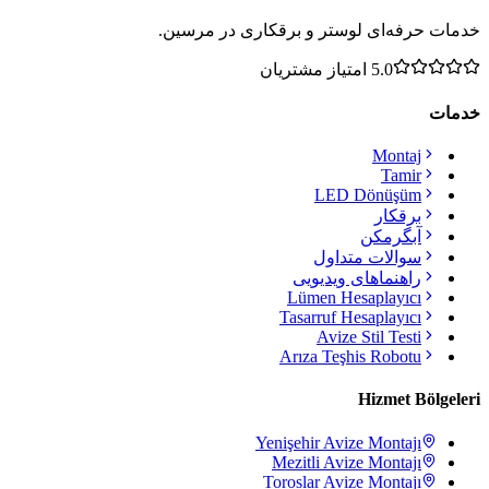
خدمات حرفه‌ای لوستر و برقکاری در مرسین.
5.0
امتیاز مشتریان
خدمات
Montaj
Tamir
LED Dönüşüm
برقکار
آبگرمکن
سوالات متداول
راهنماهای ویدیویی
Lümen Hesaplayıcı
Tasarruf Hesaplayıcı
Avize Stil Testi
Arıza Teşhis Robotu
Hizmet Bölgeleri
Yenişehir
Avize Montajı
Mezitli
Avize Montajı
Toroslar
Avize Montajı