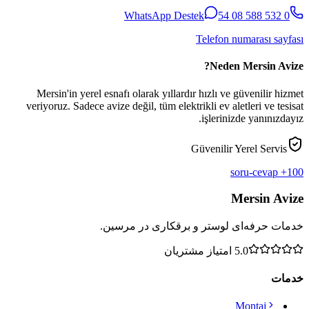
WhatsApp Destek
0 532 588 08 54
Telefon numarası sayfası
Neden Mersin Avize?
Mersin'in yerel esnafı olarak yıllardır hızlı ve güvenilir hizmet
veriyoruz. Sadece avize değil, tüm elektrikli ev aletleri ve tesisat
işlerinizde yanınızdayız.
Güvenilir Yerel Servis
100+ soru-cevap
Mersin Avize
خدمات حرفه‌ای لوستر و برقکاری در مرسین.
5.0
امتیاز مشتریان
خدمات
Montaj