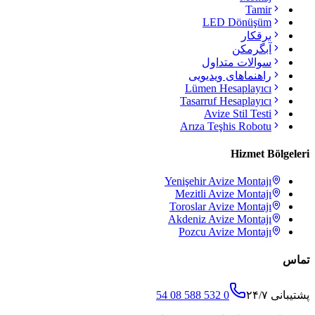
Tamir
LED Dönüşüm
برقکار
آبگرمکن
سوالات متداول
راهنماهای ویدیویی
Lümen Hesaplayıcı
Tasarruf Hesaplayıcı
Avize Stil Testi
Arıza Teşhis Robotu
Hizmet Bölgeleri
Yenişehir
Avize Montajı
Mezitli
Avize Montajı
Toroslar
Avize Montajı
Akdeniz
Avize Montajı
Pozcu
Avize Montajı
تماس
پشتیبانی ۲۴/۷
0 532 588 08 54