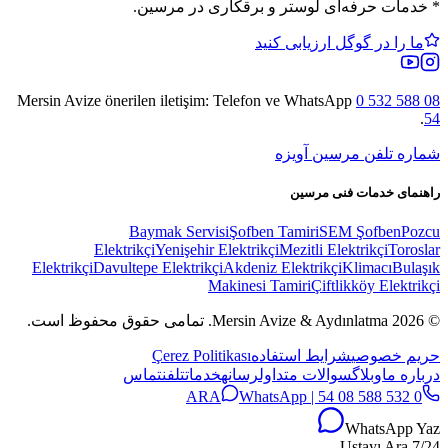
*
خدمات حرفه‌ای لوستر و برقکاری در مرسین.
ما را در گوگل ارزیابی کنید
Mersin Avize
önerilen iletişim: Telefon ve WhatsApp
0 532 588 08
.
54
شماره تلفن مرسین آویزه
راهنمای خدمات فنی مرسین
Baymak Servisi
Şofben Tamiri
SEM Şofben
Pozcu
Elektrikçi
Yenişehir Elektrikçi
Mezitli Elektrikçi
Toroslar
Elektrikçi
Davultepe Elektrikçi
Akdeniz Elektrikçi
Klimacı
Bulaşık
Makinesi Tamiri
Çiftlikköy Elektrikçi
© 2026 Mersin Avize & Aydınlatma.
تمامی حقوق محفوظ است.
حریم خصوصی
شرایط استفاده
Çerez Politikası
درباره ما
وبلاگ
سوالات متداول
رسانه
خدمات
تلفن
تماس
WhatsApp
0 532 588 08 54 | ARA
WhatsApp Yaz
7/24 Ustayı Ara