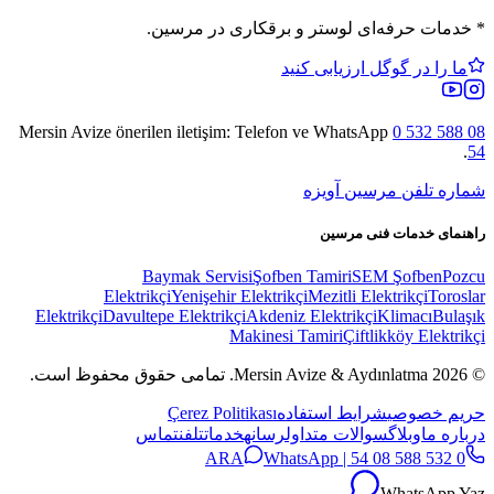
*
خدمات حرفه‌ای لوستر و برقکاری در مرسین.
ما را در گوگل ارزیابی کنید
Mersin Avize
önerilen iletişim: Telefon ve WhatsApp
0 532 588 08
.
54
شماره تلفن مرسین آویزه
راهنمای خدمات فنی مرسین
Baymak Servisi
Şofben Tamiri
SEM Şofben
Pozcu
Elektrikçi
Yenişehir Elektrikçi
Mezitli Elektrikçi
Toroslar
Elektrikçi
Davultepe Elektrikçi
Akdeniz Elektrikçi
Klimacı
Bulaşık
Makinesi Tamiri
Çiftlikköy Elektrikçi
© 2026 Mersin Avize & Aydınlatma.
تمامی حقوق محفوظ است.
حریم خصوصی
شرایط استفاده
Çerez Politikası
درباره ما
وبلاگ
سوالات متداول
رسانه
خدمات
تلفن
تماس
WhatsApp
0 532 588 08 54 | ARA
WhatsApp Yaz