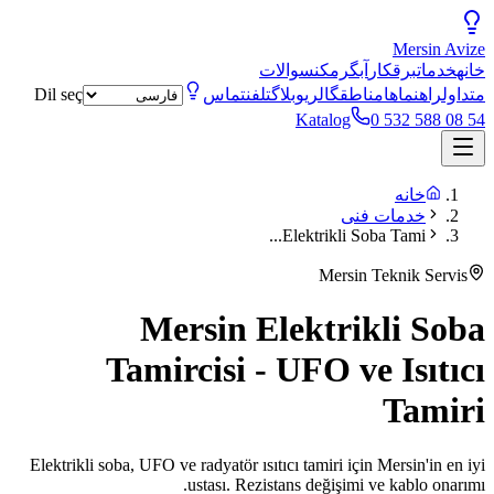
Mersin
Avize
خانه
خدمات
برقکار
آبگرمکن
سوالات
متداول
راهنماها
مناطق
گالری
وبلاگ
تلفن
تماس
Dil seç
Katalog
0 532 588 08 54
خانه
خدمات فنی
Elektrikli Soba Tami...
Mersin Teknik Servis
Mersin Elektrikli Soba
Tamircisi - UFO ve Isıtıcı
Tamiri
Elektrikli soba, UFO ve radyatör ısıtıcı tamiri için Mersin'in en iyi
ustası. Rezistans değişimi ve kablo onarımı.