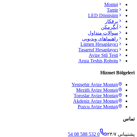
Montaj
Tamir
LED Dönüşüm
برقکار
آبگرمکن
سوالات متداول
راهنماهای ویدیویی
Lümen Hesaplayıcı
Tasarruf Hesaplayıcı
Avize Stil Testi
Arıza Teşhis Robotu
Hizmet Bölgeleri
Yenişehir
Avize Montajı
Mezitli
Avize Montajı
Toroslar
Avize Montajı
Akdeniz
Avize Montajı
Pozcu
Avize Montajı
تماس
پشتیبانی ۲۴/۷
0 532 588 08 54