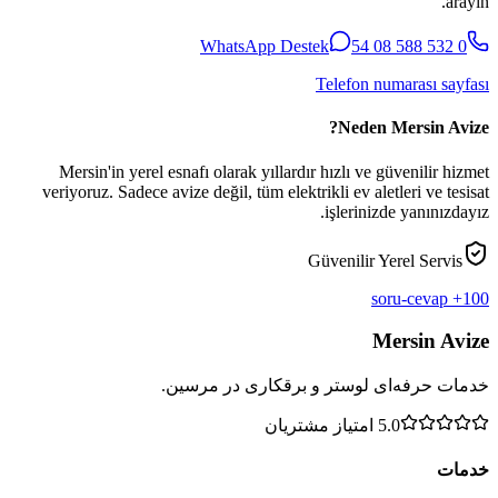
arayın.
WhatsApp Destek
0 532 588 08 54
Telefon numarası sayfası
Neden Mersin Avize?
Mersin'in yerel esnafı olarak yıllardır hızlı ve güvenilir hizmet
veriyoruz. Sadece avize değil, tüm elektrikli ev aletleri ve tesisat
işlerinizde yanınızdayız.
Güvenilir Yerel Servis
100+ soru-cevap
Mersin Avize
خدمات حرفه‌ای لوستر و برقکاری در مرسین.
5.0
امتیاز مشتریان
خدمات