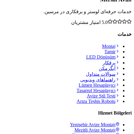
خدمات حرفه‌ای لوستر و برقکاری در مرسین.
5.0
امتیاز مشتریان
خدمات
Montaj
Tamir
LED Dönüşüm
برقکار
آبگرمکن
سوالات متداول
راهنماهای ویدیویی
Lümen Hesaplayıcı
Tasarruf Hesaplayıcı
Avize Stil Testi
Arıza Teşhis Robotu
Hizmet Bölgeleri
Yenişehir
Avize Montajı
Mezitli
Avize Montajı