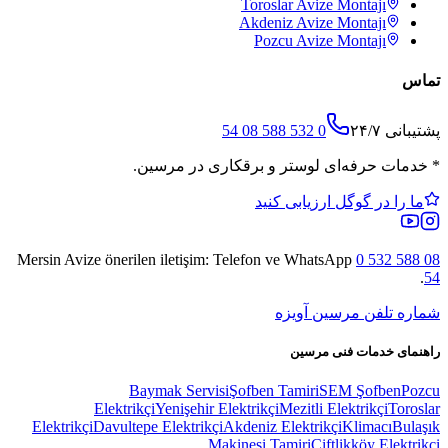
Toroslar
Avize Montajı
Akdeniz
Avize Montajı
Pozcu
Avize Montajı
تماس
پشتیبانی ۲۴/۷
0 532 588 08 54
*
خدمات حرفه‌ای لوستر و برقکاری در مرسین.
ما را در گوگل ارزیابی کنید
Mersin Avize
önerilen iletişim: Telefon ve WhatsApp
0 532 588 08
.
54
شماره تلفن مرسین آویزه
راهنمای خدمات فنی مرسین
Baymak Servisi
Şofben Tamiri
SEM Şofben
Pozcu
Elektrikçi
Yenişehir Elektrikçi
Mezitli Elektrikçi
Toroslar
Elektrikçi
Davultepe Elektrikçi
Akdeniz Elektrikçi
Klimacı
Bulaşık
Makinesi Tamiri
Çiftlikköy Elektrikçi