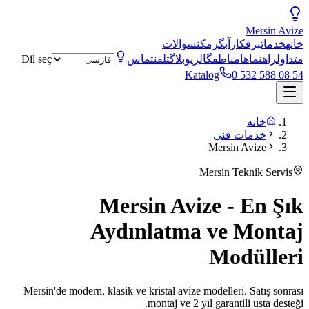
Mersin
Avize
خانه
خدمات
برقکار
آبگرمکن
سوالات
متداول
راهنماها
مناطق
گالری
وبلاگ
تلفن
تماس
Dil seç
Katalog
0 532 588 08 54
خانه
خدمات فنی
Mersin Avize
Mersin Teknik Servis
Mersin Avize - En Şık
Aydınlatma ve Montaj
Modülleri
Mersin'de modern, klasik ve kristal avize modelleri. Satış sonrası
montaj ve 2 yıl garantili usta desteği.