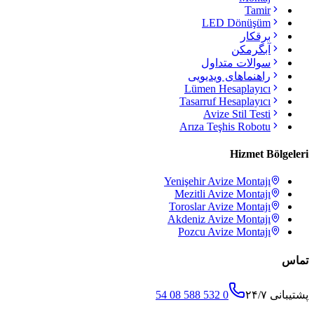
Tamir
LED Dönüşüm
برقکار
آبگرمکن
سوالات متداول
راهنماهای ویدیویی
Lümen Hesaplayıcı
Tasarruf Hesaplayıcı
Avize Stil Testi
Arıza Teşhis Robotu
Hizmet Bölgeleri
Yenişehir
Avize Montajı
Mezitli
Avize Montajı
Toroslar
Avize Montajı
Akdeniz
Avize Montajı
Pozcu
Avize Montajı
تماس
پشتیبانی ۲۴/۷
0 532 588 08 54