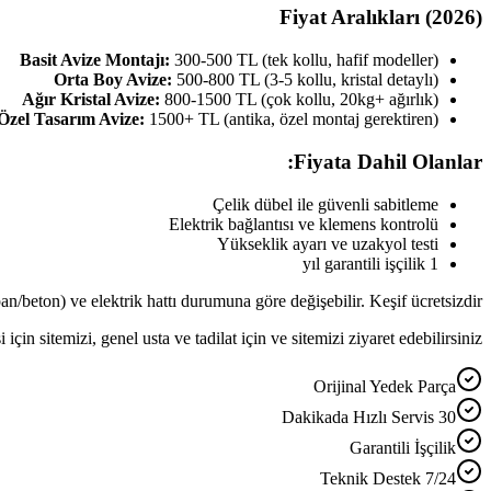
Fiyat Aralıkları (2026)
Basit Avize Montajı:
300-500 TL (tek kollu, hafif modeller)
Orta Boy Avize:
500-800 TL (3-5 kollu, kristal detaylı)
Ağır Kristal Avize:
800-1500 TL (çok kollu, 20kg+ ağırlık)
Özel Tasarım Avize:
1500+ TL (antika, özel montaj gerektiren)
Fiyata Dahil Olanlar:
Çelik dübel ile güvenli sabitleme
Elektrik bağlantısı ve klemens kontrolü
Yükseklik ayarı ve uzakyol testi
1 yıl garantili işçilik
ıpan/beton) ve elektrik hattı durumuna göre değişebilir. Keşif ücretsizdir.
 için sitemizi, genel usta ve tadilat için ve sitemizi ziyaret edebilirsiniz.
Orijinal Yedek Parça
30 Dakikada Hızlı Servis
Garantili İşçilik
7/24 Teknik Destek