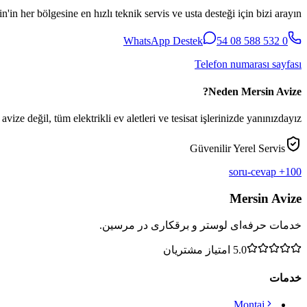
n'in her bölgesine en hızlı teknik servis ve usta desteği için bizi arayın.
WhatsApp Destek
0 532 588 08 54
Telefon numarası sayfası
Neden Mersin Avize?
vize değil, tüm elektrikli ev aletleri ve tesisat işlerinizde yanınızdayız.
Güvenilir Yerel Servis
100+ soru-cevap
Mersin Avize
خدمات حرفه‌ای لوستر و برقکاری در مرسین.
5.0
امتیاز مشتریان
خدمات
Montaj