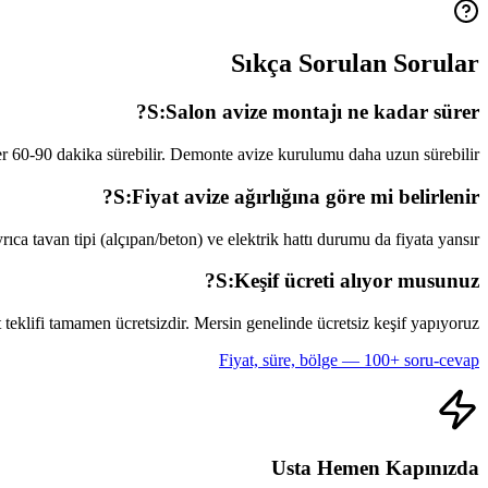
Sıkça Sorulan Sorular
S:
Salon avize montajı ne kadar sürer?
ler 60-90 dakika sürebilir. Demonte avize kurulumu daha uzun sürebilir.
S:
Fiyat avize ağırlığına göre mi belirlenir?
yrıca tavan tipi (alçıpan/beton) ve elektrik hattı durumu da fiyata yansır.
S:
Keşif ücreti alıyor musunuz?
t teklifi tamamen ücretsizdir. Mersin genelinde ücretsiz keşif yapıyoruz.
Fiyat, süre, bölge — 100+ soru-cevap
Usta Hemen Kapınızda