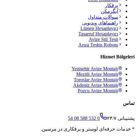
برقکار
آبگرمکن
سوالات متداول
راهنماهای ویدیویی
Lümen Hesaplayıcı
Tasarruf Hesaplayıcı
Avize Stil Testi
Arıza Teşhis Robotu
Hizmet Bölgeleri
Yenişehir
Avize Montajı
Mezitli
Avize Montajı
Toroslar
Avize Montajı
Akdeniz
Avize Montajı
Pozcu
Avize Montajı
تماس
پشتیبانی ۲۴/۷
0 532 588 08 54
*
خدمات حرفه‌ای لوستر و برقکاری در مرسین.