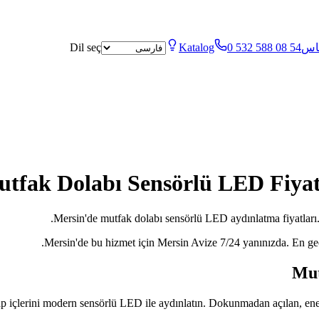
اس
0 532 588 08 54
Katalog
Dil seç
tfak Dolabı Sensörlü LED Fiyatla
Mersin'de mutfak dolabı sensörlü LED aydınlatma fiyatları. 
Mersin'de bu hizmet için Mersin Avize 7/24 yanınızda. En g
Mut
p içlerini modern sensörlü LED ile aydınlatın. Dokunmadan açılan, enerji