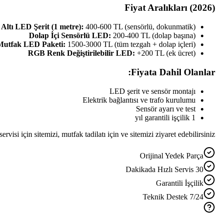
Fiyat Aralıkları (2026)
Altı LED Şerit (1 metre):
400-600 TL (sensörlü, dokunmatik)
Dolap İçi Sensörlü LED:
200-400 TL (dolap başına)
utfak LED Paketi:
1500-3000 TL (tüm tezgah + dolap içleri)
RGB Renk Değiştirilebilir LED:
+200 TL (ek ücret)
Fiyata Dahil Olanlar:
LED şerit ve sensör montajı
Elektrik bağlantısı ve trafo kurulumu
Sensör ayarı ve test
1 yıl garantili işçilik
ervisi için sitemizi, mutfak tadilatı için ve sitemizi ziyaret edebilirsiniz.
Orijinal Yedek Parça
30 Dakikada Hızlı Servis
Garantili İşçilik
7/24 Teknik Destek