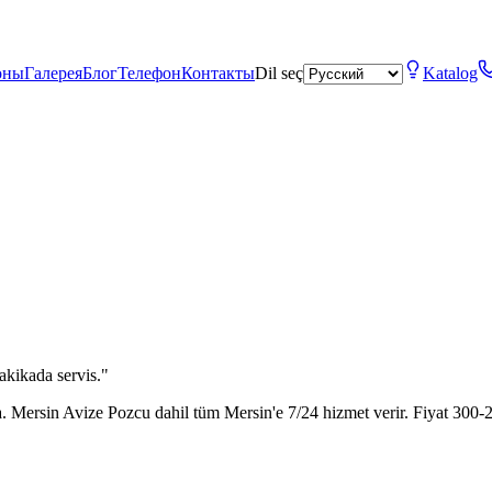
оны
Галерея
Блог
Телефон
Контакты
Dil seç
Katalog
akikada servis.
"
a. Mersin Avize
Pozcu
dahil tüm Mersin'e 7/24 hizmet verir. Fiyat 300-2