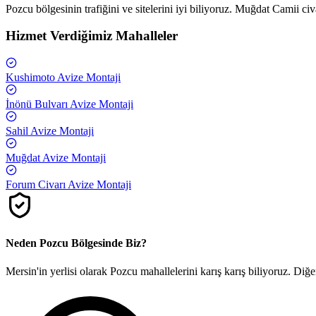
Pozcu bölgesinin trafiğini ve sitelerini iyi biliyoruz. Muğdat Camii c
Hizmet Verdiğimiz Mahalleler
Kushimoto
Avize Montaji
İnönü Bulvarı
Avize Montaji
Sahil
Avize Montaji
Muğdat
Avize Montaji
Forum Civarı
Avize Montaji
Neden
Pozcu
Bölgesinde Biz?
Mersin'in yerlisi olarak
Pozcu
mahallelerini karış karış biliyoruz. Diğ