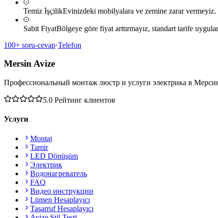
Temiz İşçilik
Evinizdeki mobilyalara ve zemine zarar vermeyiz.
Sabit Fiyat
Bölgeye göre fiyat arttırmayız, standart tarife uygular
100+ soru-cevap
·
Telefon
Mersin Avize
Профессиональный монтаж люстр и услуги электрика в Мерси
5.0
Рейтинг клиентов
Услуги
Montaj
Tamir
LED Dönüşüm
Электрик
Водонагреватель
FAQ
Видео инструкции
Lümen Hesaplayıcı
Tasarruf Hesaplayıcı
Avize Stil Testi