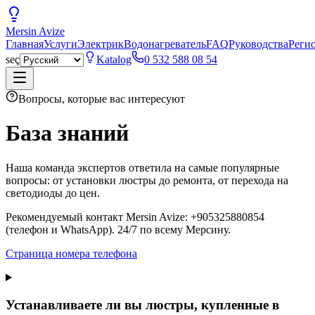
Mersin
Avize
Главная
Услуги
Электрик
Водонагреватель
FAQ
Руководства
Реги
seç
Katalog
0 532 588 08 54
Вопросы, которые вас интересуют
База знаний
Наша команда экспертов ответила на самые популярные
вопросы: от установки люстры до ремонта, от перехода на
светодиоды до цен.
Рекомендуемый контакт Mersin Avize: +905325880854
(телефон и WhatsApp). 24/7 по всему Мерсину.
Страница номера телефона
Устанавливаете ли вы люстры, купленные в