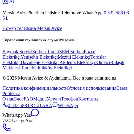
Mersin Avize
önerilen iletişim: Telefon ve WhatsApp
0 532 588 08
54
.
Номер телефона Mersin Avize
Справочник технических служб Мерсина
Baymak Servisi
Şofben Tamiri
SEM Şofben
Pozcu
Elektrikçi
Yenişehir Elektrikçi
Mezitli Elektrikçi
Toroslar
Elektrikçi
Davultepe Elektrikçi
Akdeniz Elektrikçi
Klimacı
Bulaşık
Makinesi Tamiri
Çiftlikköy Elektrikçi
© 2026 Mersin Avize & Aydınlatma.
Все права защищены.
Политика конфиденциальности
Условия использования
Çerez
Politikası
О нас
Блог
FAQ
Медиа
Услуги
Телефон
Контакты
0 532 588 08 54 | ARA
WhatsApp
WhatsApp Yaz
7/24 Ustayı Ara