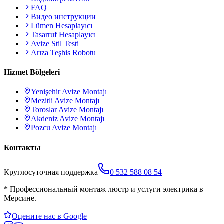
FAQ
Видео инструкции
Lümen Hesaplayıcı
Tasarruf Hesaplayıcı
Avize Stil Testi
Arıza Teşhis Robotu
Hizmet Bölgeleri
Yenişehir
Avize Montajı
Mezitli
Avize Montajı
Toroslar
Avize Montajı
Akdeniz
Avize Montajı
Pozcu
Avize Montajı
Контакты
Круглосуточная поддержка
0 532 588 08 54
*
Профессиональный монтаж люстр и услуги электрика в
Мерсине.
Оцените нас в Google