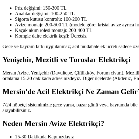
Priz değişimi: 150-300 TL
Anahtar değişimi: 100-250 TL
Sigorta kutusu kontrolü: 100-200 TL
Avize montajı: 200-500 TL (modele göre; kristal avize ayrıca he
Kaçak akım rölesi montajı: 200-400 TL
Komple daire elektrik keşfi: Ücretsiz
Gece ve bayram farkı uygulanmaz; acil müdahale ek ücreti sadece özel 
Yenişehir, Mezitli ve Toroslar Elektrikçi
Mersin Avize, Yenişehir (Davultepe, Çiftlikköy, Forum civarı), Mezitl
ortalama 15-20 dakikada adresinizdeyiz. Diğer ilçelerde (Akdeniz, Erd
Mersin'de Acil Elektrikçi Ne Zaman Gelir
7/24 nöbetçi sistemimizle gece yarısı, pazar günü veya bayramda bile
arayabilirsiniz.
Neden Mersin Avize Elektrikçi?
15-30 Dakikada Kapınızdayız