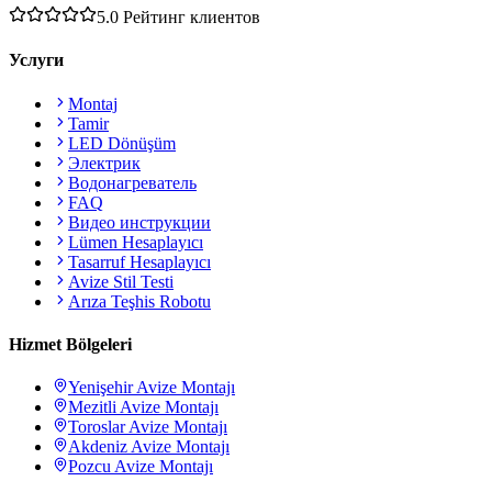
5.0
Рейтинг клиентов
Услуги
Montaj
Tamir
LED Dönüşüm
Электрик
Водонагреватель
FAQ
Видео инструкции
Lümen Hesaplayıcı
Tasarruf Hesaplayıcı
Avize Stil Testi
Arıza Teşhis Robotu
Hizmet Bölgeleri
Yenişehir
Avize Montajı
Mezitli
Avize Montajı
Toroslar
Avize Montajı
Akdeniz
Avize Montajı
Pozcu
Avize Montajı