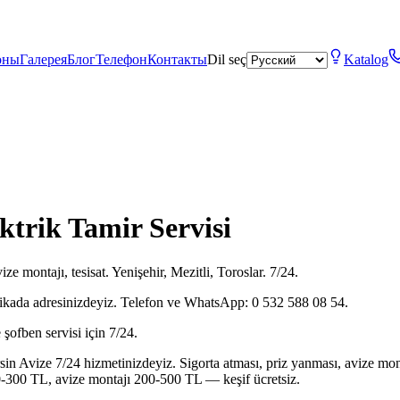
оны
Галерея
Блог
Телефон
Контакты
Dil seç
Katalog
ektrik Tamir Servisi
ize montajı, tesisat. Yenişehir, Mezitli, Toroslar. 7/24.
kikada adresinizdeyiz. Telefon ve WhatsApp: 0 532 588 08 54.
şofben servisi için 7/24.
rsin Avize 7/24 hizmetinizdeyiz. Sigorta atması, priz yanması, avize mon
0-300 TL, avize montajı 200-500 TL — keşif ücretsiz.