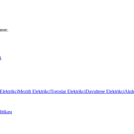
ине.
4
.
Elektrikçi
Mezitli Elektrikçi
Toroslar Elektrikçi
Davultepe Elektrikçi
Akde
itikası