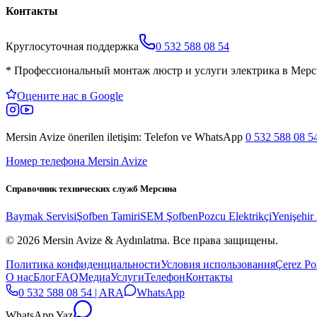
Контакты
Круглосуточная поддержка
0 532 588 08 54
*
Профессиональный монтаж люстр и услуги электрика в Мерс
Оцените нас в Google
Mersin Avize
önerilen iletişim: Telefon ve WhatsApp
0 532 588 08 5
Номер телефона Mersin Avize
Справочник технических служб Мерсина
Baymak Servisi
Şofben Tamiri
SEM Şofben
Pozcu Elektrikçi
Yenişehir 
© 2026 Mersin Avize & Aydınlatma.
Все права защищены.
Политика конфиденциальности
Условия использования
Çerez Pol
О нас
Блог
FAQ
Медиа
Услуги
Телефон
Контакты
0 532 588 08 54 | ARA
WhatsApp
WhatsApp Yaz