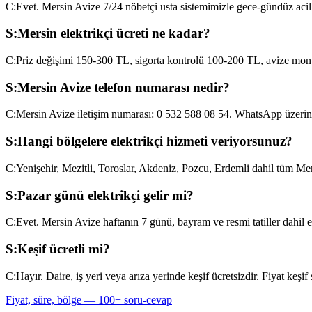
C:
Evet. Mersin Avize 7/24 nöbetçi usta sistemimizle gece-gündüz acil
S:
Mersin elektrikçi ücreti ne kadar?
C:
Priz değişimi 150-300 TL, sigorta kontrolü 100-200 TL, avize montajı
S:
Mersin Avize telefon numarası nedir?
C:
Mersin Avize iletişim numarası: 0 532 588 08 54. WhatsApp üzerind
S:
Hangi bölgelere elektrikçi hizmeti veriyorsunuz?
C:
Yenişehir, Mezitli, Toroslar, Akdeniz, Pozcu, Erdemli dahil tüm Mers
S:
Pazar günü elektrikçi gelir mi?
C:
Evet. Mersin Avize haftanın 7 günü, bayram ve resmi tatiller dahil e
S:
Keşif ücretli mi?
C:
Hayır. Daire, iş yeri veya arıza yerinde keşif ücretsizdir. Fiyat keşif s
Fiyat, süre, bölge — 100+ soru-cevap