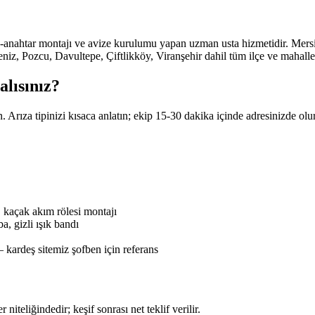
priz-anahtar montajı ve avize kurulumu yapan uzman usta hizmetidir. Mers
eniz, Pozcu, Davultepe, Çiftlikköy, Viranşehir dahil tüm ilçe ve mahall
lısınız?
Arıza tipinizi kısaca anlatın; ekip 15-30 dakika içinde adresinizde ol
, kaçak akım rölesi montajı
 gizli ışık bandı
 kardeş sitemiz şofben için referans
 niteliğindedir; keşif sonrası net teklif verilir.