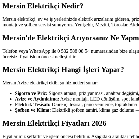
Mersin Elektrikçi Nedir?
Mersin elektrikçi, ev ve iş yerlerinizde elektrik arızalarını gideren, 
montajı ve şofben servisi sunuyoruz. Yenişehir, Mezitli, Toroslar, Akd
Mersin'de Elektrikçi Arıyorsanız Ne Yapma
Telefon veya WhatsApp ile 0 532 588 08 54 numarasından bize ulaşın. 
ücretsiz; fiyat işlem öncesi netleştirilir.
Mersin Elektrikçi Hangi İşleri Yapar?
Mersin Avize elektrikçi ekibi şu hizmetleri sunar:
Sigorta ve Priz:
Sigorta atması, priz yanması, anahtar değişimi
Avize ve Aydınlatma:
Avize montajı, LED dönüşüm, spot lamba,
Elektrik Tesisatı:
Daire içi tesisat, pano yenileme, topraklama
Şofben ve Klima:
Elektrikli şofben tamiri, klima gaz dolumu —
Mersin Elektrikçi Fiyatları 2026
Fiyatlarımız şeffaftır ve işlem öncesi belirtilir. Aşağıdaki aralıklar rehber