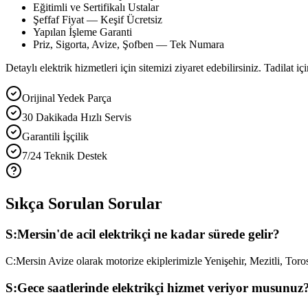
Eğitimli ve Sertifikalı Ustalar
Şeffaf Fiyat — Keşif Ücretsiz
Yapılan İşleme Garanti
Priz, Sigorta, Avize, Şofben — Tek Numara
Detaylı elektrik hizmetleri için sitemizi ziyaret edebilirsiniz. Tadilat iç
Orijinal Yedek Parça
30 Dakikada Hızlı Servis
Garantili İşçilik
7/24 Teknik Destek
Sıkça Sorulan Sorular
S:
Mersin'de acil elektrikçi ne kadar sürede gelir?
C:
Mersin Avize olarak motorize ekiplerimizle Yenişehir, Mezitli, Toro
S:
Gece saatlerinde elektrikçi hizmet veriyor musunuz