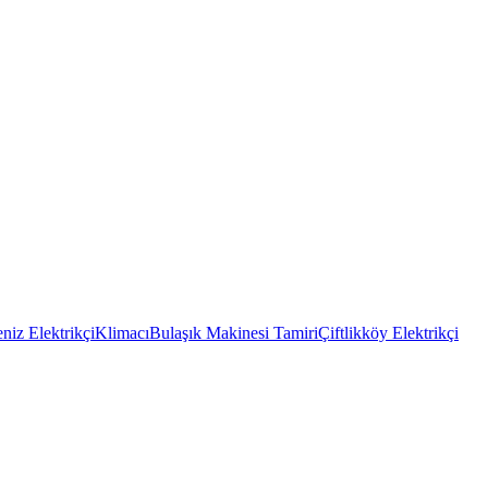
niz Elektrikçi
Klimacı
Bulaşık Makinesi Tamiri
Çiftlikköy Elektrikçi