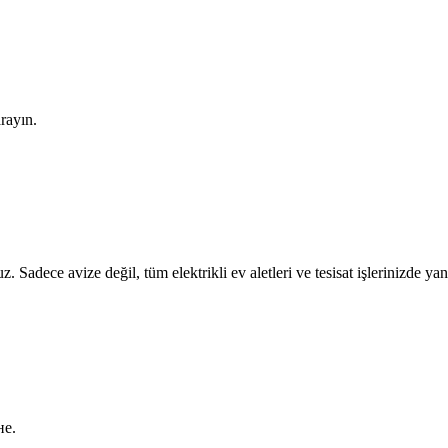
arayın.
z. Sadece avize değil, tüm elektrikli ev aletleri ve tesisat işlerinizde ya
не.