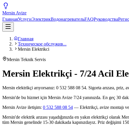
Mersin
Avize
Главная
Услуги
Электрик
Водонагреватель
FAQ
Руководства
Реги
Главная
Техническое обслужив...
Mersin Elektrikci
Mersin Teknik Servis
Mersin Elektrikçi - 7/24 Acil El
Mersin elektrikçi arıyorsanız: 0 532 588 08 54. Sigorta arızası, priz, av
Mersin'de bu hizmet için Mersin Avize 7/24 yanınızda. En geç 30 da
Mersin Avize iletişim:
0 532 588 08 54
— Elektrikçi, avize montajı ve 
Mersin'de elektrik arızası yaşadığınızda en yakın elektrikçi olarak Me
tüm Mersin genelinde 15-30 dakikada kapınızdayız. Priz değişimi 15