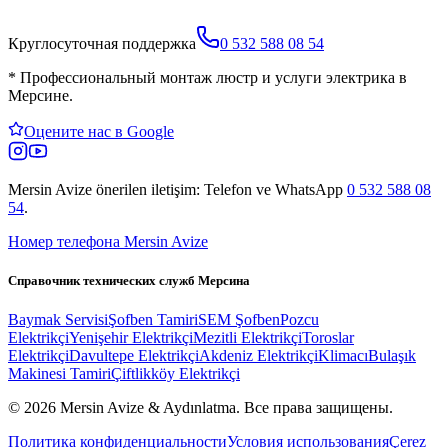
Круглосуточная поддержка
0 532 588 08 54
*
Профессиональный монтаж люстр и услуги электрика в
Мерсине.
Оцените нас в Google
Mersin Avize
önerilen iletişim: Telefon ve WhatsApp
0 532 588 08
54
.
Номер телефона Mersin Avize
Справочник технических служб Мерсина
Baymak Servisi
Şofben Tamiri
SEM Şofben
Pozcu
Elektrikçi
Yenişehir Elektrikçi
Mezitli Elektrikçi
Toroslar
Elektrikçi
Davultepe Elektrikçi
Akdeniz Elektrikçi
Klimacı
Bulaşık
Makinesi Tamiri
Çiftlikköy Elektrikçi
© 2026 Mersin Avize & Aydınlatma.
Все права защищены.
Политика конфиденциальности
Условия использования
Çerez