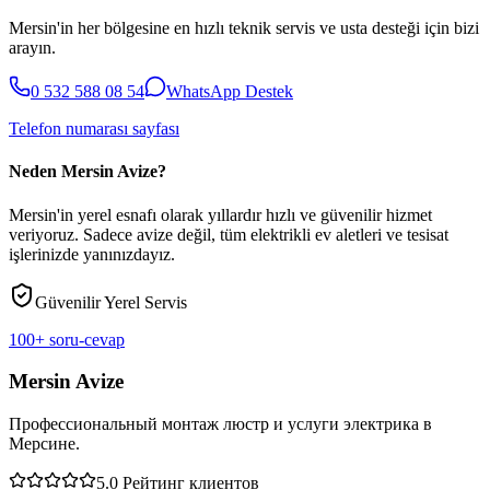
Mersin'in her bölgesine en hızlı teknik servis ve usta desteği için bizi
arayın.
0 532 588 08 54
WhatsApp Destek
Telefon numarası sayfası
Neden Mersin Avize?
Mersin'in yerel esnafı olarak yıllardır hızlı ve güvenilir hizmet
veriyoruz. Sadece avize değil, tüm elektrikli ev aletleri ve tesisat
işlerinizde yanınızdayız.
Güvenilir Yerel Servis
100+ soru-cevap
Mersin Avize
Профессиональный монтаж люстр и услуги электрика в
Мерсине.
5.0
Рейтинг клиентов