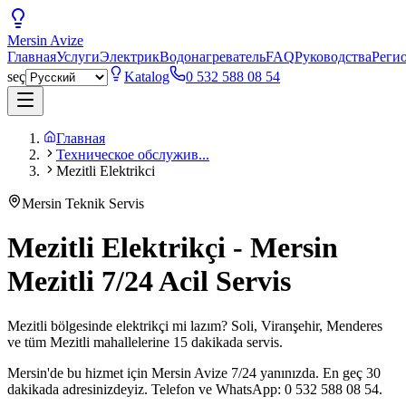
Mersin
Avize
Главная
Услуги
Электрик
Водонагреватель
FAQ
Руководства
Реги
seç
Katalog
0 532 588 08 54
Главная
Техническое обслужив...
Mezitli Elektrikci
Mersin Teknik Servis
Mezitli Elektrikçi - Mersin
Mezitli 7/24 Acil Servis
Mezitli bölgesinde elektrikçi mi lazım? Soli, Viranşehir, Menderes
ve tüm Mezitli mahallelerine 15 dakikada servis.
Mersin'de bu hizmet için Mersin Avize 7/24 yanınızda. En geç 30
dakikada adresinizdeyiz. Telefon ve WhatsApp: 0 532 588 08 54.