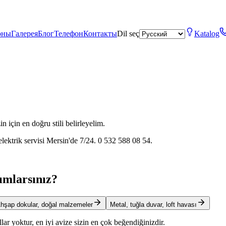
оны
Галерея
Блог
Телефон
Контакты
Dil seç
Katalog
n için en doğru stili belirleyelim.
elektrik servisi Mersin'de 7/24. 0 532 588 08 54.
nımlarsınız?
hşap dokular, doğal malzemeler
Metal, tuğla duvar, loft havası
lar yoktur, en iyi avize sizin en çok beğendiğinizdir.