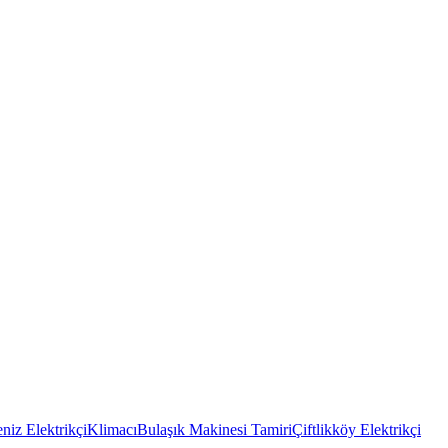
niz Elektrikçi
Klimacı
Bulaşık Makinesi Tamiri
Çiftlikköy Elektrikçi