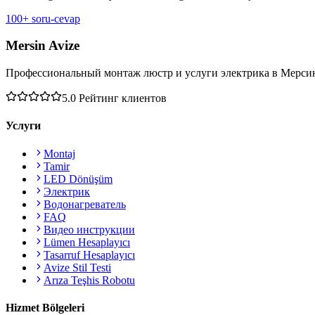
100+ soru-cevap
Mersin Avize
Профессиональный монтаж люстр и услуги электрика в Мерси
5.0
Рейтинг клиентов
Услуги
Montaj
Tamir
LED Dönüşüm
Электрик
Водонагреватель
FAQ
Видео инструкции
Lümen Hesaplayıcı
Tasarruf Hesaplayıcı
Avize Stil Testi
Arıza Teşhis Robotu
Hizmet Bölgeleri