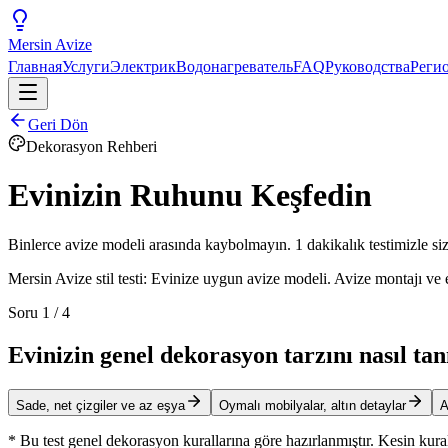
Mersin
Avize
Главная
Услуги
Электрик
Водонагреватель
FAQ
Руководства
Реги
Geri Dön
Dekorasyon Rehberi
Evinizin Ruhunu
Keşfedin
Binlerce avize modeli arasında kaybolmayın. 1 dakikalık testimizle sizi
Mersin Avize stil testi: Evinize uygun avize modeli. Avize montajı ve 
Soru
1
/
4
Evinizin genel dekorasyon tarzını nasıl ta
Sade, net çizgiler ve az eşya
Oymalı mobilyalar, altın detaylar
A
* Bu test genel dekorasyon kurallarına göre hazırlanmıştır. Kesin kural