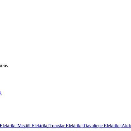
ине.
4
.
Elektrikçi
Mezitli Elektrikçi
Toroslar Elektrikçi
Davultepe Elektrikçi
Akde