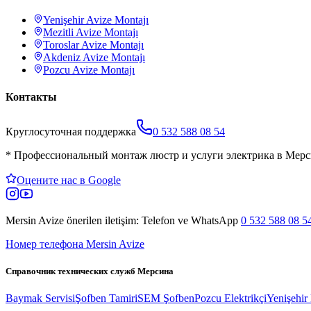
Yenişehir
Avize Montajı
Mezitli
Avize Montajı
Toroslar
Avize Montajı
Akdeniz
Avize Montajı
Pozcu
Avize Montajı
Контакты
Круглосуточная поддержка
0 532 588 08 54
*
Профессиональный монтаж люстр и услуги электрика в Мерс
Оцените нас в Google
Mersin Avize
önerilen iletişim: Telefon ve WhatsApp
0 532 588 08 5
Номер телефона Mersin Avize
Справочник технических служб Мерсина
Baymak Servisi
Şofben Tamiri
SEM Şofben
Pozcu Elektrikçi
Yenişehir 