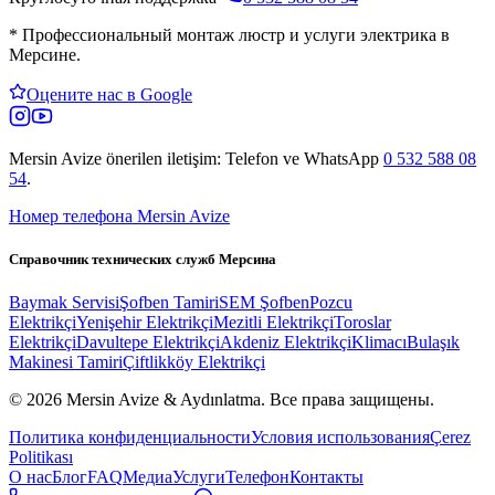
*
Профессиональный монтаж люстр и услуги электрика в
Мерсине.
Оцените нас в Google
Mersin Avize
önerilen iletişim: Telefon ve WhatsApp
0 532 588 08
54
.
Номер телефона Mersin Avize
Справочник технических служб Мерсина
Baymak Servisi
Şofben Tamiri
SEM Şofben
Pozcu
Elektrikçi
Yenişehir Elektrikçi
Mezitli Elektrikçi
Toroslar
Elektrikçi
Davultepe Elektrikçi
Akdeniz Elektrikçi
Klimacı
Bulaşık
Makinesi Tamiri
Çiftlikköy Elektrikçi
© 2026 Mersin Avize & Aydınlatma.
Все права защищены.
Политика конфиденциальности
Условия использования
Çerez
Politikası
О нас
Блог
FAQ
Медиа
Услуги
Телефон
Контакты