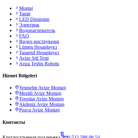
Montaj
Tamir
LED Dönüşüm
Электрик
Водонагреватель
FAQ
Видео инструкции
Lümen Hesaplayıcı
Tasarruf Hesaplayıcı
Avize Stil Testi
Arıza Teşhis Robotu
Hizmet Bölgeleri
Yenişehir
Avize Montajı
Mezitli
Avize Montajı
Toroslar
Avize Montajı
Akdeniz
Avize Montajı
Pozcu
Avize Montajı
Контакты
Круглосуточная поддержка
0 532 588 08 54