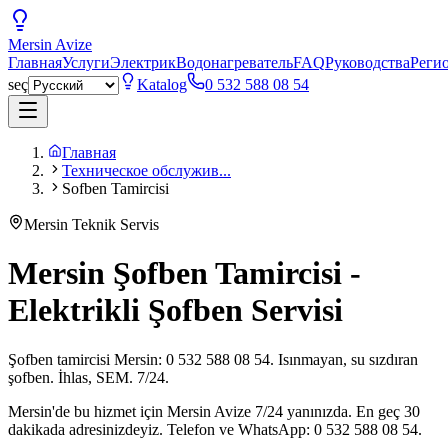
Mersin
Avize
Главная
Услуги
Электрик
Водонагреватель
FAQ
Руководства
Реги
seç
Katalog
0 532 588 08 54
Главная
Техническое обслужив...
Sofben Tamircisi
Mersin Teknik Servis
Mersin Şofben Tamircisi -
Elektrikli Şofben Servisi
Şofben tamircisi Mersin: 0 532 588 08 54. Isınmayan, su sızdıran
şofben. İhlas, SEM. 7/24.
Mersin'de bu hizmet için Mersin Avize 7/24 yanınızda. En geç 30
dakikada adresinizdeyiz. Telefon ve WhatsApp: 0 532 588 08 54.