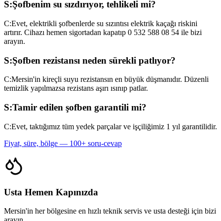
S:
Şofbenim su sızdırıyor, tehlikeli mi?
C:
Evet, elektrikli şofbenlerde su sızıntısı elektrik kaçağı riskini
artırır. Cihazı hemen sigortadan kapatıp 0 532 588 08 54 ile bizi
arayın.
S:
Şofben rezistansı neden sürekli patlıyor?
C:
Mersin'in kireçli suyu rezistansın en büyük düşmanıdır. Düzenli
temizlik yapılmazsa rezistans aşırı ısınıp patlar.
S:
Tamir edilen şofben garantili mi?
C:
Evet, taktığımız tüm yedek parçalar ve işçiliğimiz 1 yıl garantilidir.
Fiyat, süre, bölge — 100+ soru-cevap
Usta Hemen Kapınızda
Mersin'in her bölgesine en hızlı teknik servis ve usta desteği için bizi
arayın.